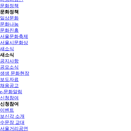
문화정책
문화정책
일상문화
문화나눔
문화진흥
서울문화축제
서울시문화상
새소식
새소식
공지사항
공모소식
생생 문화현장
보도자료
채용공고
e-문화알림
신청참여
신청참여
이벤트
보신각 소개
수문장 교대
서울거리공연