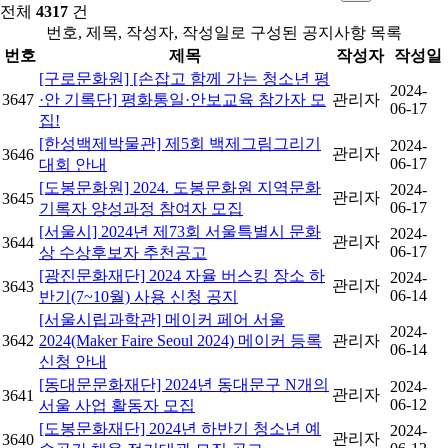
전체
4317
건
번호, 제목, 작성자, 작성일로 구성된 공지사항 목록
번호
제목
작성자
작성일
[구로문화원] [손잡고 함께 가는 청소년 평
2024-
3647
·안 기록단] 평화통일·안보교육 참가자 모
관리자
06-17
집!
[한성백제박물관] 제5회 백제그림그리기
2024-
관리자
3646
06-17
대회 안내
[도봉문화원] 2024. 도봉문화원 지역문화
2024-
관리자
3645
06-17
기록자 양성과정 참여자 모집
[서울시] 2024년 제73회 서울특별시 문화
2024-
관리자
3644
06-17
상 수상후보자 추천공고
[광진문화재단] 2024 자율 버스킹 장소 하
2024-
관리자
3643
06-14
반기(7~10월) 사용 신청 공지
[서울시립과학관] 메이커 페어 서울
2024-
3642
2024(Maker Faire Seoul 2024) 메이커 등록
관리자
06-14
신청 안내
[동대문문화재단] 2024년 동대문구 N개의
2024-
관리자
3641
06-12
서울 사업 활동자 모집
[도봉문화재단] 2024년 하반기 청소년 예
2024-
관리자
3640