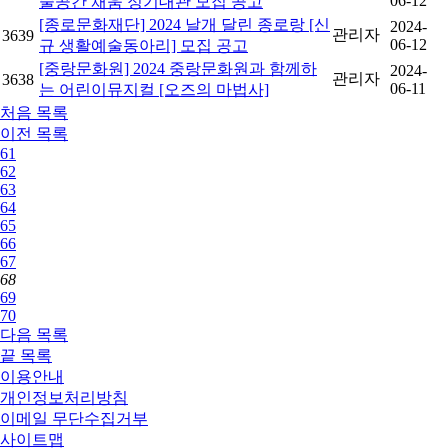
06-12
술공간 채움 정기대관 모집 공고
[종로문화재단] 2024 날개 달린 종로랑 [신
2024-
관리자
3639
06-12
규 생활예술동아리] 모집 공고
[중랑문화원] 2024 중랑문화원과 함께하
2024-
관리자
3638
06-11
는 어린이뮤지컬 [오즈의 마법사]
처음
목록
이전
목록
61
62
63
64
65
66
67
68
69
70
다음
목록
끝
목록
이용안내
개인정보처리방침
이메일 무단수집거부
사이트맵