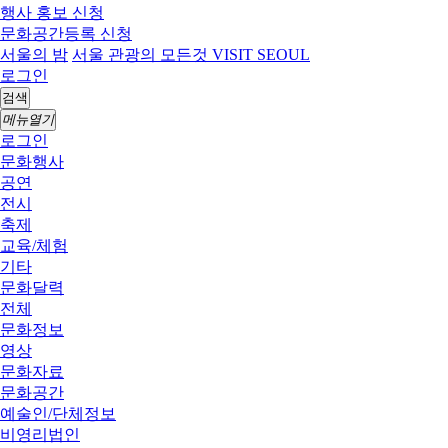
행사 홍보 신청
문화공간등록 신청
서울의 밤
서울 관광의 모든것 VISIT SEOUL
로그인
검색
메뉴열기
로그인
문화행사
공연
전시
축제
교육/체험
기타
문화달력
전체
문화정보
영상
문화자료
문화공간
예술인/단체정보
비영리법인