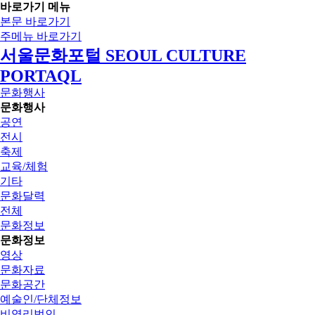
바로가기 메뉴
본문 바로가기
주메뉴 바로가기
서울문화포털 SEOUL CULTURE
PORTAQL
문화행사
문화행사
공연
전시
축제
교육/체험
기타
문화달력
전체
문화정보
문화정보
영상
문화자료
문화공간
예술인/단체정보
비영리법인