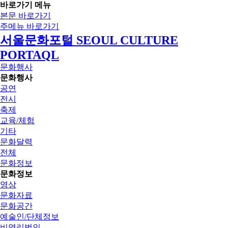
바로가기 메뉴
본문 바로가기
주메뉴 바로가기
서울문화포털 SEOUL CULTURE
PORTAQL
문화행사
문화행사
공연
전시
축제
교육/체험
기타
문화달력
전체
문화정보
문화정보
영상
문화자료
문화공간
예술인/단체정보
비영리법인