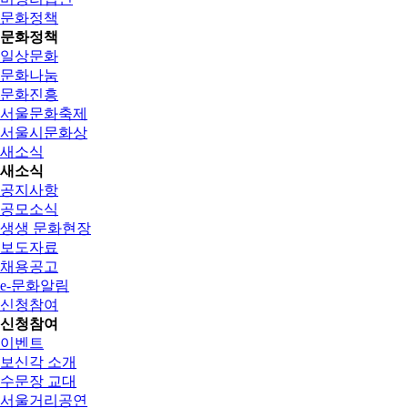
문화정책
문화정책
일상문화
문화나눔
문화진흥
서울문화축제
서울시문화상
새소식
새소식
공지사항
공모소식
생생 문화현장
보도자료
채용공고
e-문화알림
신청참여
신청참여
이벤트
보신각 소개
수문장 교대
서울거리공연