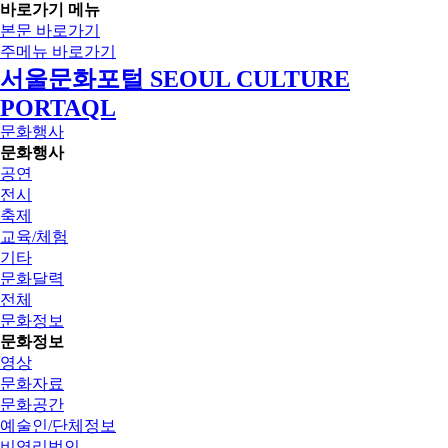
바로가기 메뉴
본문 바로가기
주메뉴 바로가기
서울문화포털 SEOUL CULTURE
PORTAQL
문화행사
문화행사
공연
전시
축제
교육/체험
기타
문화달력
전체
문화정보
문화정보
영상
문화자료
문화공간
예술인/단체정보
비영리법인