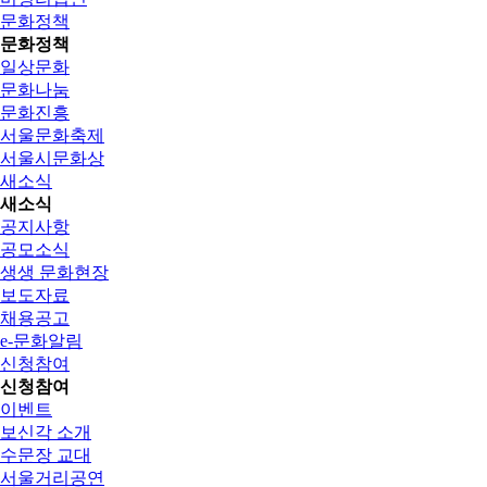
문화정책
문화정책
일상문화
문화나눔
문화진흥
서울문화축제
서울시문화상
새소식
새소식
공지사항
공모소식
생생 문화현장
보도자료
채용공고
e-문화알림
신청참여
신청참여
이벤트
보신각 소개
수문장 교대
서울거리공연