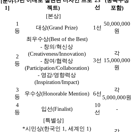
(5년 이내로 실현된 디자인 프로
23
(중복수상
[분야
선
1]
젝트)
포함)
[본상]
1
50,000,000
대상(Grand Prize)
1선
등
원
최우수상(Best of the Best)
- 창의/혁신상
각
(Creativeness/Innovation)
2
3선
15,000,000
- 참여/협력상
등
원
(Participation/Collaboration)
- 영감/영향력상
(Inspiration/Impact)
3
각
우수상(Honorable Mention)
6선
등
5,000,000원
4
10
입선(Finalist)
-
등
선
[특별상]
*시민상(한국인 1, 세계인 1)
각