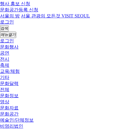
행사 홍보 신청
문화공간등록 신청
서울의 밤
서울 관광의 모든것 VISIT SEOUL
로그인
검색
메뉴열기
로그인
문화행사
공연
전시
축제
교육/체험
기타
문화달력
전체
문화정보
영상
문화자료
문화공간
예술인/단체정보
비영리법인