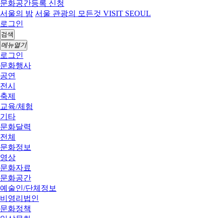
문화공간등록 신청
서울의 밤
서울 관광의 모든것 VISIT SEOUL
로그인
검색
메뉴열기
로그인
문화행사
공연
전시
축제
교육/체험
기타
문화달력
전체
문화정보
영상
문화자료
문화공간
예술인/단체정보
비영리법인
문화정책