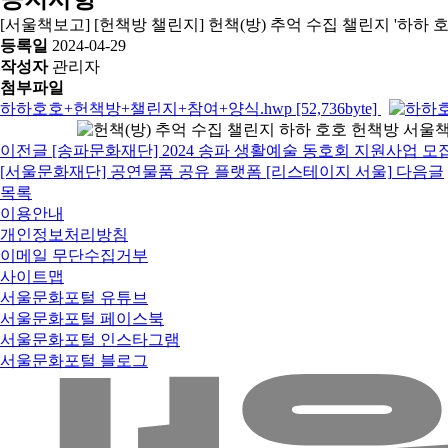
[서울책보고] [헌책방 챌린지] 헌책(방) 추억 수집 챌린지 '하하 
등록일
2024-04-29
작성자
관리자
첨부파일
하하호호+헌책방+챌린지+참여+양식.hwp [52,736byte]
이전글
[송파문화재단] 2024 송파 생활예술 동호회 지원사업 모집 공고(202
[서울문화재단] 공연물품 공유 플랫폼 [리스테이지 서울]
다음글
목록
이용안내
개인정보처리방침
이메일 무단수집거부
사이트맵
서울문화포털 유튜브
서울문화포털 페이스북
서울문화포털 인스타그램
서울문화포털 블로그