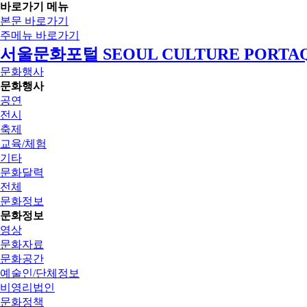
바로가기 메뉴
본문 바로가기
주메뉴 바로가기
서울문화포털 SEOUL CULTURE PORTA
문화행사
문화행사
공연
전시
축제
교육/체험
기타
문화달력
전체
문화정보
문화정보
영상
문화자료
문화공간
예술인/단체정보
비영리법인
문화정책