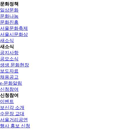
문화정책
일상문화
문화나눔
문화진흥
서울문화축제
서울시문화상
새소식
새소식
공지사항
공모소식
생생 문화현장
보도자료
채용공고
e-문화알림
신청참여
신청참여
이벤트
보신각 소개
수문장 교대
서울거리공연
행사 홍보 신청