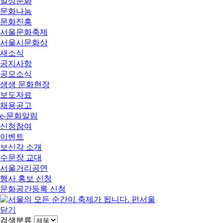
일상문화
문화나눔
문화진흥
서울문화축제
서울시문화상
새소식
공지사항
공모소식
생생 문화현장
보도자료
채용공고
e-문화알림
신청참여
이벤트
보신각 소개
수문장 교대
서울거리공연
행사 홍보 신청
문화공간등록 신청
닫기
검색분류