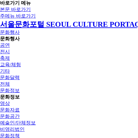
바로가기 메뉴
본문 바로가기
주메뉴 바로가기
서울문화포털 SEOUL CULTURE PORTA
문화행사
문화행사
공연
전시
축제
교육/체험
기타
문화달력
전체
문화정보
문화정보
영상
문화자료
문화공간
예술인/단체정보
비영리법인
문화정책