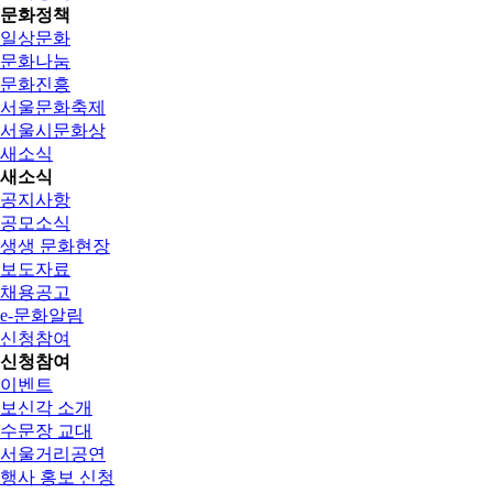
문화정책
일상문화
문화나눔
문화진흥
서울문화축제
서울시문화상
새소식
새소식
공지사항
공모소식
생생 문화현장
보도자료
채용공고
e-문화알림
신청참여
신청참여
이벤트
보신각 소개
수문장 교대
서울거리공연
행사 홍보 신청