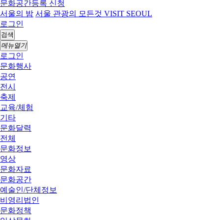
문화공간등록 신청
서울의 밤
서울 관광의 모든것 VISIT SEOUL
로그인
검색
메뉴열기
로그인
문화행사
공연
전시
축제
교육/체험
기타
문화달력
전체
문화정보
영상
문화자료
문화공간
예술인/단체정보
비영리법인
문화정책