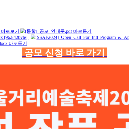
x [96,842byte]
공모 신청 바로 가기