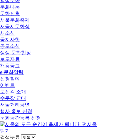
일상문화
문화나눔
문화진흥
서울문화축제
서울시문화상
새소식
공지사항
공모소식
생생 문화현장
보도자료
채용공고
e-문화알림
신청참여
이벤트
보신각 소개
수문장 교대
서울거리공연
행사 홍보 신청
문화공간등록 신청
닫기
검색분류