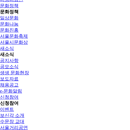
문화정책
문화정책
일상문화
문화나눔
문화진흥
서울문화축제
서울시문화상
새소식
새소식
공지사항
공모소식
생생 문화현장
보도자료
채용공고
e-문화알림
신청참여
신청참여
이벤트
보신각 소개
수문장 교대
서울거리공연