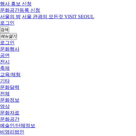
행사 홍보 신청
문화공간등록 신청
서울의 밤
서울 관광의 모든것 VISIT SEOUL
로그인
검색
메뉴열기
로그인
문화행사
공연
전시
축제
교육/체험
기타
문화달력
전체
문화정보
영상
문화자료
문화공간
예술인/단체정보
비영리법인