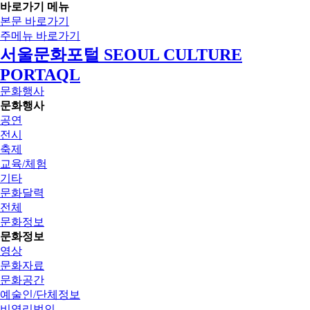
바로가기 메뉴
본문 바로가기
주메뉴 바로가기
서울문화포털 SEOUL CULTURE
PORTAQL
문화행사
문화행사
공연
전시
축제
교육/체험
기타
문화달력
전체
문화정보
문화정보
영상
문화자료
문화공간
예술인/단체정보
비영리법인