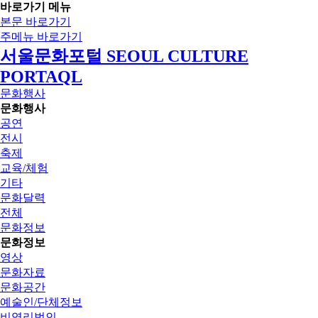
바로가기 메뉴
본문 바로가기
주메뉴 바로가기
서울문화포털 SEOUL CULTURE
PORTAQL
문화행사
문화행사
공연
전시
축제
교육/체험
기타
문화달력
전체
문화정보
문화정보
영상
문화자료
문화공간
예술인/단체정보
비영리법인