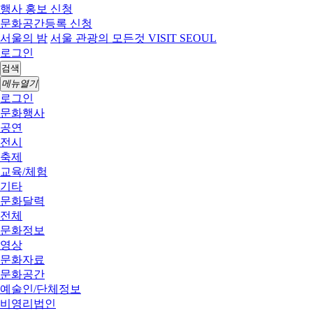
행사 홍보 신청
문화공간등록 신청
서울의 밤
서울 관광의 모든것 VISIT SEOUL
로그인
검색
메뉴열기
로그인
문화행사
공연
전시
축제
교육/체험
기타
문화달력
전체
문화정보
영상
문화자료
문화공간
예술인/단체정보
비영리법인