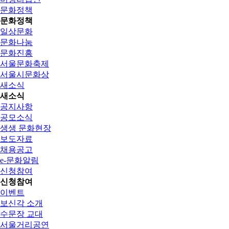
문화정책
문화정책
일상문화
문화나눔
문화진흥
서울문화축제
서울시문화상
새소식
새소식
공지사항
공모소식
생생 문화현장
보도자료
채용공고
e-문화알림
신청참여
신청참여
이벤트
보신각 소개
수문장 교대
서울거리공연