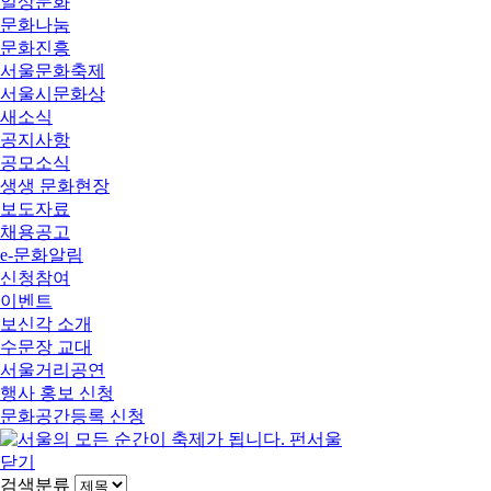
일상문화
문화나눔
문화진흥
서울문화축제
서울시문화상
새소식
공지사항
공모소식
생생 문화현장
보도자료
채용공고
e-문화알림
신청참여
이벤트
보신각 소개
수문장 교대
서울거리공연
행사 홍보 신청
문화공간등록 신청
닫기
검색분류