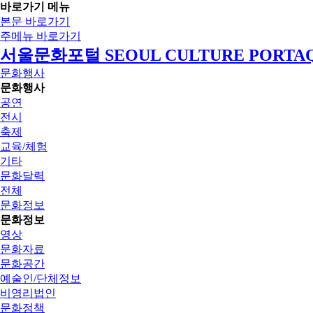
바로가기 메뉴
본문 바로가기
주메뉴 바로가기
서울문화포털 SEOUL CULTURE PORTA
문화행사
문화행사
공연
전시
축제
교육/체험
기타
문화달력
전체
문화정보
문화정보
영상
문화자료
문화공간
예술인/단체정보
비영리법인
문화정책