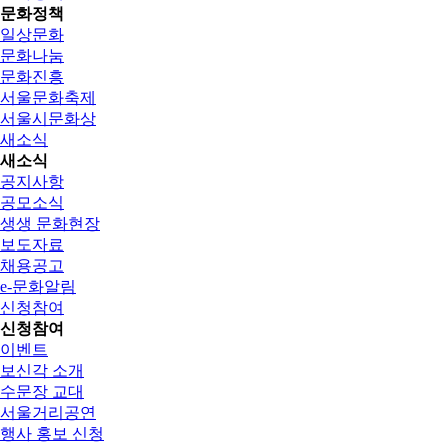
문화정책
일상문화
문화나눔
문화진흥
서울문화축제
서울시문화상
새소식
새소식
공지사항
공모소식
생생 문화현장
보도자료
채용공고
e-문화알림
신청참여
신청참여
이벤트
보신각 소개
수문장 교대
서울거리공연
행사 홍보 신청