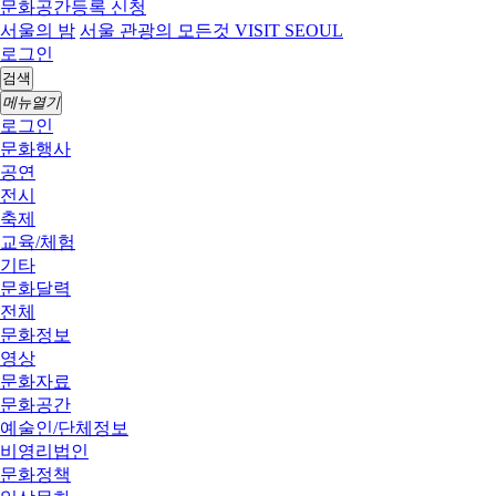
문화공간등록 신청
서울의 밤
서울 관광의 모든것 VISIT SEOUL
로그인
검색
메뉴열기
로그인
문화행사
공연
전시
축제
교육/체험
기타
문화달력
전체
문화정보
영상
문화자료
문화공간
예술인/단체정보
비영리법인
문화정책