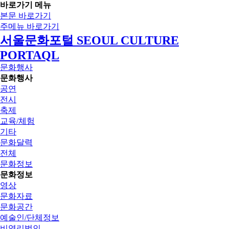
바로가기 메뉴
본문 바로가기
주메뉴 바로가기
서울문화포털 SEOUL CULTURE
PORTAQL
문화행사
문화행사
공연
전시
축제
교육/체험
기타
문화달력
전체
문화정보
문화정보
영상
문화자료
문화공간
예술인/단체정보
비영리법인