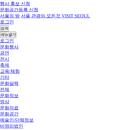
행사 홍보 신청
문화공간등록 신청
서울의 밤
서울 관광의 모든것 VISIT SEOUL
로그인
검색
메뉴열기
로그인
문화행사
공연
전시
축제
교육/체험
기타
문화달력
전체
문화정보
영상
문화자료
문화공간
예술인/단체정보
비영리법인