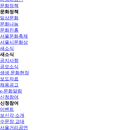
문화정책
문화정책
일상문화
문화나눔
문화진흥
서울문화축제
서울시문화상
새소식
새소식
공지사항
공모소식
생생 문화현장
보도자료
채용공고
e-문화알림
신청참여
신청참여
이벤트
보신각 소개
수문장 교대
서울거리공연