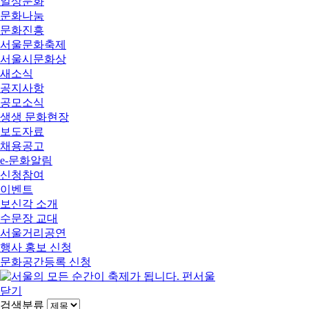
일상문화
문화나눔
문화진흥
서울문화축제
서울시문화상
새소식
공지사항
공모소식
생생 문화현장
보도자료
채용공고
e-문화알림
신청참여
이벤트
보신각 소개
수문장 교대
서울거리공연
행사 홍보 신청
문화공간등록 신청
닫기
검색분류