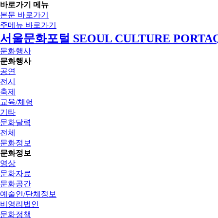
바로가기 메뉴
본문 바로가기
주메뉴 바로가기
서울문화포털 SEOUL CULTURE PORTA
문화행사
문화행사
공연
전시
축제
교육/체험
기타
문화달력
전체
문화정보
문화정보
영상
문화자료
문화공간
예술인/단체정보
비영리법인
문화정책