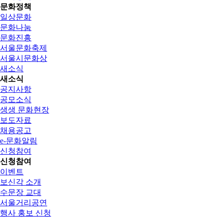
문화정책
일상문화
문화나눔
문화진흥
서울문화축제
서울시문화상
새소식
새소식
공지사항
공모소식
생생 문화현장
보도자료
채용공고
e-문화알림
신청참여
신청참여
이벤트
보신각 소개
수문장 교대
서울거리공연
행사 홍보 신청