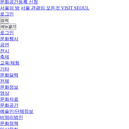
문화공간등록 신청
서울의 밤
서울 관광의 모든것 VISIT SEOUL
로그인
검색
메뉴열기
로그인
문화행사
공연
전시
축제
교육/체험
기타
문화달력
전체
문화정보
영상
문화자료
문화공간
예술인/단체정보
비영리법인
문화정책