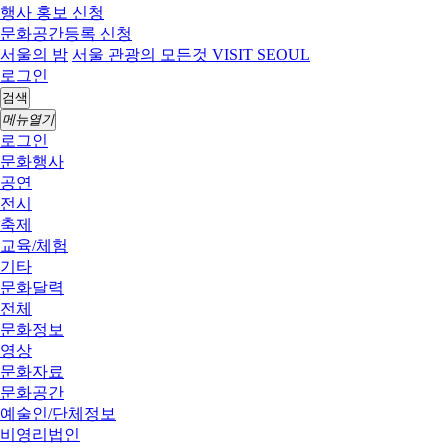
행사 홍보 신청
문화공간등록 신청
서울의 밤
서울 관광의 모든것 VISIT SEOUL
로그인
검색
메뉴열기
로그인
문화행사
공연
전시
축제
교육/체험
기타
문화달력
전체
문화정보
영상
문화자료
문화공간
예술인/단체정보
비영리법인