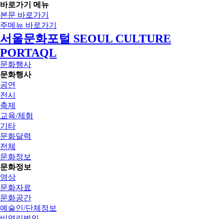
바로가기 메뉴
본문 바로가기
주메뉴 바로가기
서울문화포털 SEOUL CULTURE
PORTAQL
문화행사
문화행사
공연
전시
축제
교육/체험
기타
문화달력
전체
문화정보
문화정보
영상
문화자료
문화공간
예술인/단체정보
비영리법인