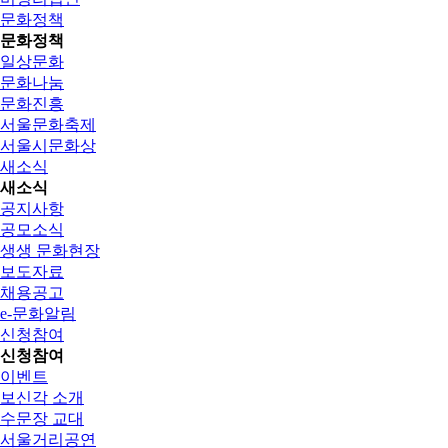
문화정책
문화정책
일상문화
문화나눔
문화진흥
서울문화축제
서울시문화상
새소식
새소식
공지사항
공모소식
생생 문화현장
보도자료
채용공고
e-문화알림
신청참여
신청참여
이벤트
보신각 소개
수문장 교대
서울거리공연