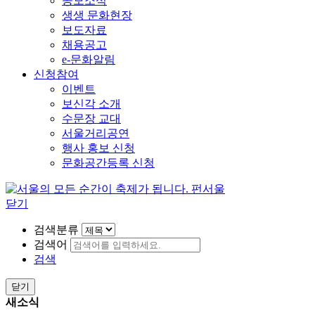
공모소식
생생 문화현장
보도자료
채용공고
e-문화알림
신청참여
이벤트
보신각 소개
수문장 교대
서울거리공연
행사 홍보 신청
문화공간등록 신청
닫기
검색분류
검색어
검색
닫기
새소식