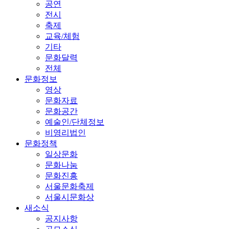
공연
전시
축제
교육/체험
기타
문화달력
전체
문화정보
영상
문화자료
문화공간
예술인/단체정보
비영리법인
문화정책
일상문화
문화나눔
문화진흥
서울문화축제
서울시문화상
새소식
공지사항