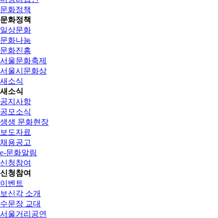
문화정책
문화정책
일상문화
문화나눔
문화진흥
서울문화축제
서울시문화상
새소식
새소식
공지사항
공모소식
생생 문화현장
보도자료
채용공고
e-문화알림
신청참여
신청참여
이벤트
보신각 소개
수문장 교대
서울거리공연