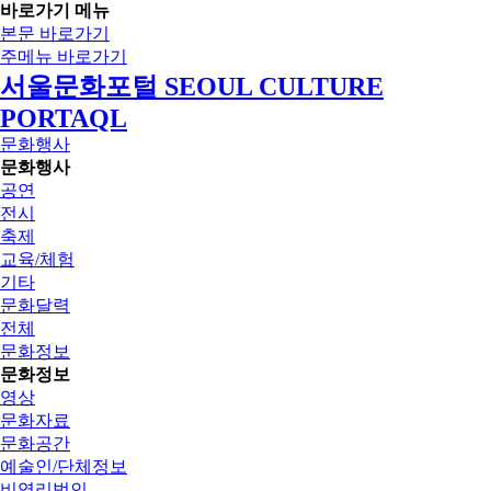
바로가기 메뉴
본문 바로가기
주메뉴 바로가기
서울문화포털 SEOUL CULTURE
PORTAQL
문화행사
문화행사
공연
전시
축제
교육/체험
기타
문화달력
전체
문화정보
문화정보
영상
문화자료
문화공간
예술인/단체정보
비영리법인