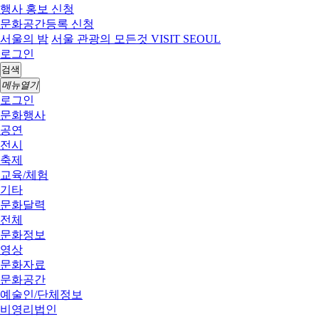
행사 홍보 신청
문화공간등록 신청
서울의 밤
서울 관광의 모든것 VISIT SEOUL
로그인
검색
메뉴열기
로그인
문화행사
공연
전시
축제
교육/체험
기타
문화달력
전체
문화정보
영상
문화자료
문화공간
예술인/단체정보
비영리법인