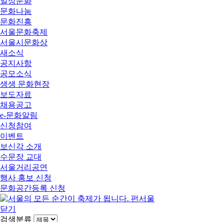
일상문화
문화나눔
문화진흥
서울문화축제
서울시문화상
새소식
공지사항
공모소식
생생 문화현장
보도자료
채용공고
e-문화알림
신청참여
이벤트
보신각 소개
수문장 교대
서울거리공연
행사 홍보 신청
문화공간등록 신청
닫기
검색분류