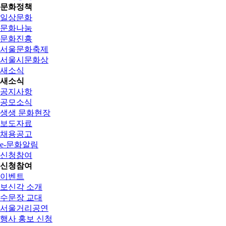
문화정책
일상문화
문화나눔
문화진흥
서울문화축제
서울시문화상
새소식
새소식
공지사항
공모소식
생생 문화현장
보도자료
채용공고
e-문화알림
신청참여
신청참여
이벤트
보신각 소개
수문장 교대
서울거리공연
행사 홍보 신청