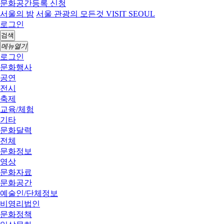
문화공간등록 신청
서울의 밤
서울 관광의 모든것 VISIT SEOUL
로그인
검색
메뉴열기
로그인
문화행사
공연
전시
축제
교육/체험
기타
문화달력
전체
문화정보
영상
문화자료
문화공간
예술인/단체정보
비영리법인
문화정책