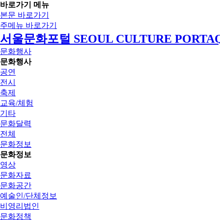
바로가기 메뉴
본문 바로가기
주메뉴 바로가기
서울문화포털 SEOUL CULTURE PORTA
문화행사
문화행사
공연
전시
축제
교육/체험
기타
문화달력
전체
문화정보
문화정보
영상
문화자료
문화공간
예술인/단체정보
비영리법인
문화정책