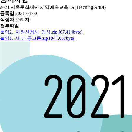
2021 서울문화재단 지역예술교육TA(Teaching Artist)
등록일
2021-04-02
작성자
관리자
첨부파일
붙임2._지원신청서_양식.zip [67,414byte]
붙임1._세부_공고문.zip [847,657byte]