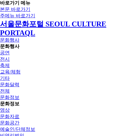
바로가기 메뉴
본문 바로가기
주메뉴 바로가기
서울문화포털 SEOUL CULTURE
PORTAQL
문화행사
문화행사
공연
전시
축제
교육/체험
기타
문화달력
전체
문화정보
문화정보
영상
문화자료
문화공간
예술인/단체정보
비영리법인