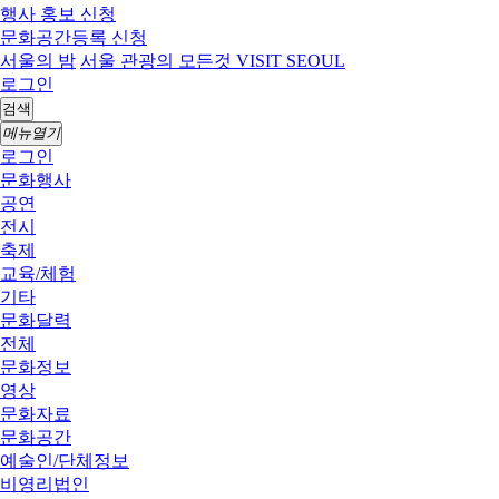
행사 홍보 신청
문화공간등록 신청
서울의 밤
서울 관광의 모든것 VISIT SEOUL
로그인
검색
메뉴열기
로그인
문화행사
공연
전시
축제
교육/체험
기타
문화달력
전체
문화정보
영상
문화자료
문화공간
예술인/단체정보
비영리법인