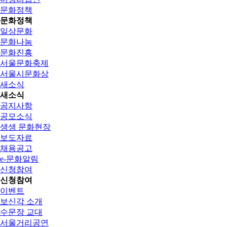
문화정책
문화정책
일상문화
문화나눔
문화진흥
서울문화축제
서울시문화상
새소식
새소식
공지사항
공모소식
생생 문화현장
보도자료
채용공고
e-문화알림
신청참여
신청참여
이벤트
보신각 소개
수문장 교대
서울거리공연