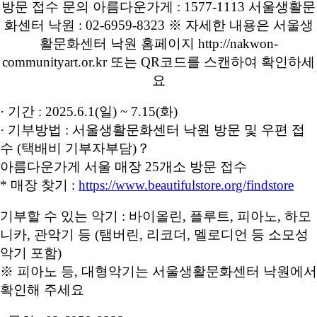
· 기간
: 2025.6.1(
일
) ~ 7.15(
화
)
· 기부방법
:
서울생활문화센터 낙원 방문 및 우편 접
수 (택배비 기부자부담)？
아름다운가게 서울 매장
25
개소 방문 접수
*
매장 찾기
:
https://www.beautifulstore.org/findstore
기부할 수 있는 악기
:
바이올린
,
플루트
,
피아노
,
하모
니카
,
관악기 등
(
탬버린
,
리코더
,
멜로디언 등 소모성
악기 포함
)
※ 피아노 등
,
대형악기는 서울생활문화센터 낙원에서
확인해 주세요