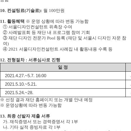
10.
컨설팅료
(
기술료
)
:
월
100
만원
11.
활동혜택
※
운영 상황에 따라 변동 가능함
①
서울디자인컨설턴트 위촉장 수여
②
사례발표회 등 재단 내 프로그램 참여 기회
③
재단 디자인 전문가
Pool
등록
(
재단 및 서울시 디자인 자문 참
여
)
④
2021
서울디자인컨설턴트 사례집 내 활동내용 수록 등
12
.
전형절차
:
서류심사로 진행
일 정
2021.4.27.~5.7. 16:00
2021.5.10.~5.21.
2021.5.24.~28.
※
선정 결과 재단 홈페이지 또는 개별 안내 예정
※
운영상황에 따라 변동 가능함
13
.
최종 선발자 제출 서류
가
.
재직증명서 또는 경력증명서 각
1
부
나
.
기타 실적 증빙자료 각
1
부