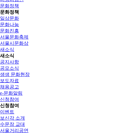
문화정책
문화정책
일상문화
문화나눔
문화진흥
서울문화축제
서울시문화상
새소식
새소식
공지사항
공모소식
생생 문화현장
보도자료
채용공고
e-문화알림
신청참여
신청참여
이벤트
보신각 소개
수문장 교대
서울거리공연