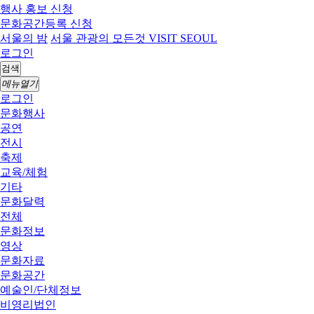
행사 홍보 신청
문화공간등록 신청
서울의 밤
서울 관광의 모든것 VISIT SEOUL
로그인
검색
메뉴열기
로그인
문화행사
공연
전시
축제
교육/체험
기타
문화달력
전체
문화정보
영상
문화자료
문화공간
예술인/단체정보
비영리법인