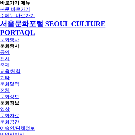
바로가기 메뉴
본문 바로가기
주메뉴 바로가기
서울문화포털 SEOUL CULTURE
PORTAQL
문화행사
문화행사
공연
전시
축제
교육/체험
기타
문화달력
전체
문화정보
문화정보
영상
문화자료
문화공간
예술인/단체정보
비영리법인