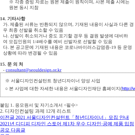
※
각종 증빙 자료는 원본 제출이 원칙이며
,
사본 제출 시에는
원본 동시 지참
14
.
기타사항
가
.
제출된 서류는 반환되지 않으며
,
기재된 내용이 사실과 다른 경
우 최종 선발을
취소할 수 있음
나
.
선발
이 취소되거나 중도 포기할 경우 등 결원 발생에 대비하
여
모집인원의
1/4
배수를 예비 선발자로 선발할 수 있음
다
.
본 공고문에 기재된 내용은 코로나바이러스감염증
-19
등 운영
상황에 따라 변경될 수 있음
15
.
문 의 처
-
consultant@seouldesign.or.kr
※
서울디자인컨설턴트 청년디자이너 양성 사업
○
본 사업에 대한 자세한 내용은 서울디자인재단 홈페이지
(
http:/
붙임
1.
응모원서 및 자기소개서
<
필수
>
2.
디자인컨설팅 과제
12
개 리스트
이전글
2021 서울디자인컨설턴트「청년디자이너」모집 안내
2021년 디디피 디자인 스토어 제1차 우수 디자인·공예 제품 입점
공모
다음글