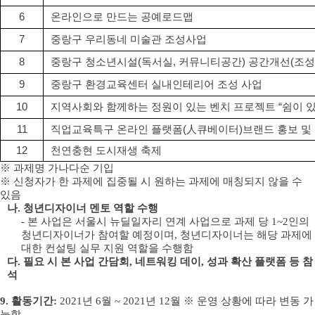
6
온라인으로 만드는 공예로드맵
7
중랑구 우리동네 미술관 조성사업
8
중랑구 청소년시설
(
독서실
,
커뮤니티공간
)
공간개선
(
조성
9
중랑구 환경교육센터 실내인테리어 조성 사업
10
지역사회와 함께하는 정원이 있는 벤치 프로젝트
“
쉼이 
11
직업교육특구 온라인 플랫폼
(
人
큐베이터
)
브랜드 홍보 및
12
천연충현 도시재생 축제
※
과제명 가나다순 기입
※
신청자가 한 과제에 집중될 시 원하는 과제에 매칭되지 않을 수
있음
나
.
청년디자이너 멘토 역할 수행
-
본 사업은 서울시 뉴딜일자리 연계 사업으로 과제 당
1~2
인의
청년디자이너가 참여할 예정이며
,
청년디자이너는 해당 과제에
대한 컨설팅 실무 지원 역할을 수행함
다
.
필요 시 본 사업 간담회
,
네트워킹 데이
,
성과 확산 플랫폼 등 참
석
9.
활동기간
:
2021
년
6
월
~ 2021
년
12
월
※
운영 상황에 따라 변동 가
능함