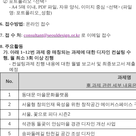
②
포트폴리오
<
선택
>
- A4 5
매 이내
, PDF
파일
,
자유 양식
,
이미지 중심
<
선택
> (
파일
명
:
포트폴리오
_
성함
)
6.
접수방법
:
온라인 접수
7.
접 수 처
:
consultant@seouldesign.or.kr
로 이메일 접수
8.
주요활동
가
.
아래
1~12
번 과제 중 매칭되는 과제에 대한 디자인 컨설팅 수
행
,
월 최소
3
회 이상 진행
-
컨설팅과제 진행 내용에 대한 월별 보고서 및 최종보고서 제출
예정
과제명
No.
※
과제 관련 세부 내용
1
동대문 마을문화플랫폼
2
서울형 창의인재 육성을 위한 창작공간 메이커스페이스 
3
서울
,
꽃으로 피다 시즌
2
4
석관동 돌곶이 안심마을 경관 디자인 개선 사업
5
송파둘레길 탄천길 공간 조성 디자인