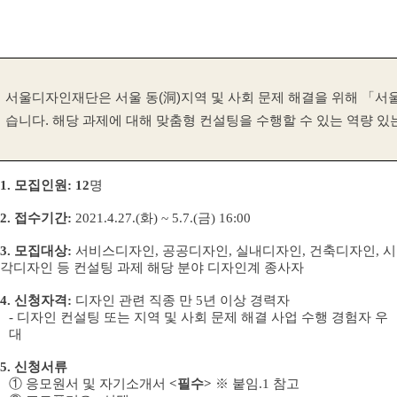
서울디자인재단은 서울 동
(
洞
)
지역 및 사회 문제 해결을 위해
「
서
습니다
.
해당 과제에 대해 맞춤형 컨설팅을 수행할 수 있는 역량 
1.
모집인원
: 12
명
2.
접수
기간
:
2021.4.27.(
화
) ~ 5.7.(
금
) 16:00
3.
모집대상
:
서비스디자인
,
공공디자인
,
실내디자인
,
건축디자인
,
시
각디자인 등 컨설팅 과제 해당 분야 디자인계 종사자
4.
신청자격
:
디자인 관련 직종 만
5
년 이상 경력자
- 디자인 컨설팅 또는 지역 및 사회 문제 해결 사업 수행 경험자 우
대
5.
신청서류
①
응모원서 및 자기소개서
<
필수
>
※
붙임
.1
참고