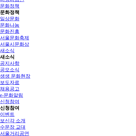
문화정책
문화정책
일상문화
문화나눔
문화진흥
서울문화축제
서울시문화상
새소식
새소식
공지사항
공모소식
생생 문화현장
보도자료
채용공고
e-문화알림
신청참여
신청참여
이벤트
보신각 소개
수문장 교대
서울거리공연