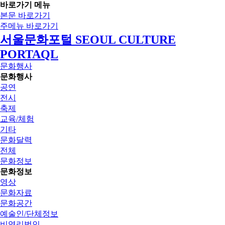
바로가기 메뉴
본문 바로가기
주메뉴 바로가기
서울문화포털 SEOUL CULTURE
PORTAQL
문화행사
문화행사
공연
전시
축제
교육/체험
기타
문화달력
전체
문화정보
문화정보
영상
문화자료
문화공간
예술인/단체정보
비영리법인