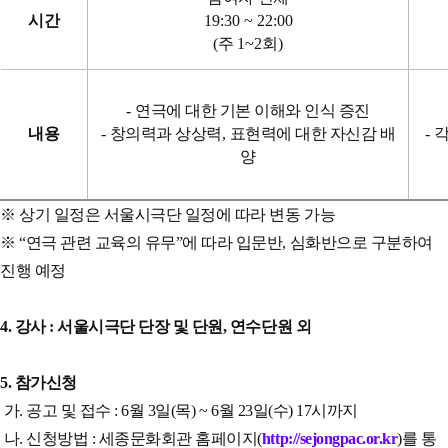
시간
19:30 ~ 22:00
(
주
1~2
회
)
-
연극에 대한 기본 이해와 인식 증진
내용
-
창의력과 상상력
,
표현력에 대한 자신감 배
-
각
양
※ 상기 일정은 서울시극단 일정에 따라 변동 가능
※ “연극 관련 교육의 유무”에 따라 입문반, 심화반으로 구분하여
진행 예정
4. 강사 : 서울시극단 단장 및 단원, 연수단원 외
5. 참가신청
가. 공고 및 접수 : 6월 3일(목) ~ 6월 23일(수) 17시까지
나. 신청방법 : 세종문화회관 홈페이지(
http://sejongpac.or.kr
)를 통