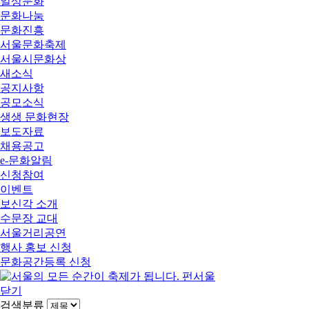
일상문화
문화나눔
문화진흥
서울문화축제
서울시문화상
새소식
공지사항
공모소식
생생 문화현장
보도자료
채용공고
e-문화알림
신청참여
이벤트
보신각 소개
수문장 교대
서울거리공연
행사 홍보 신청
문화공간등록 신청
닫기
검색분류