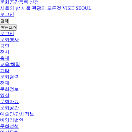
문화공간등록 신청
서울의 밤
서울 관광의 모든것 VISIT SEOUL
로그인
검색
메뉴열기
로그인
문화행사
공연
전시
축제
교육/체험
기타
문화달력
전체
문화정보
영상
문화자료
문화공간
예술인/단체정보
비영리법인
문화정책