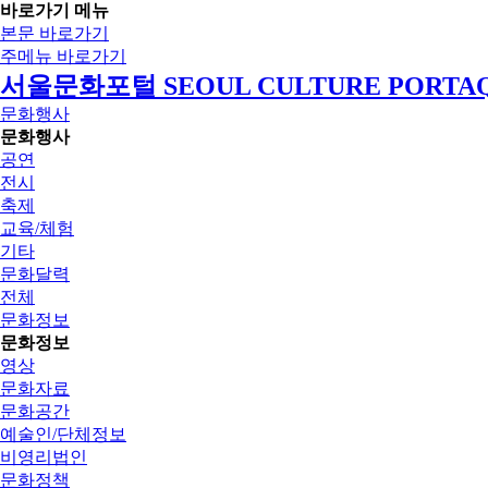
바로가기 메뉴
본문 바로가기
주메뉴 바로가기
서울문화포털 SEOUL CULTURE PORTA
문화행사
문화행사
공연
전시
축제
교육/체험
기타
문화달력
전체
문화정보
문화정보
영상
문화자료
문화공간
예술인/단체정보
비영리법인
문화정책