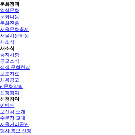
문화정책
일상문화
문화나눔
문화진흥
서울문화축제
서울시문화상
새소식
새소식
공지사항
공모소식
생생 문화현장
보도자료
채용공고
e-문화알림
신청참여
신청참여
이벤트
보신각 소개
수문장 교대
서울거리공연
행사 홍보 신청