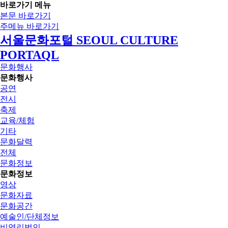
바로가기 메뉴
본문 바로가기
주메뉴 바로가기
서울문화포털 SEOUL CULTURE
PORTAQL
문화행사
문화행사
공연
전시
축제
교육/체험
기타
문화달력
전체
문화정보
문화정보
영상
문화자료
문화공간
예술인/단체정보
비영리법인