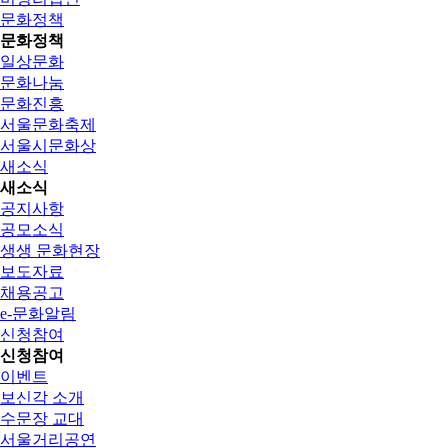
문화정책
문화정책
일상문화
문화나눔
문화진흥
서울문화축제
서울시문화상
새소식
새소식
공지사항
공모소식
생생 문화현장
보도자료
채용공고
e-문화알림
신청참여
신청참여
이벤트
보신각 소개
수문장 교대
서울거리공연