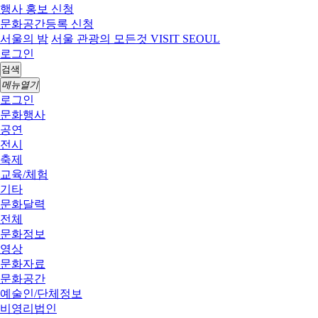
행사 홍보 신청
문화공간등록 신청
서울의 밤
서울 관광의 모든것 VISIT SEOUL
로그인
검색
메뉴열기
로그인
문화행사
공연
전시
축제
교육/체험
기타
문화달력
전체
문화정보
영상
문화자료
문화공간
예술인/단체정보
비영리법인