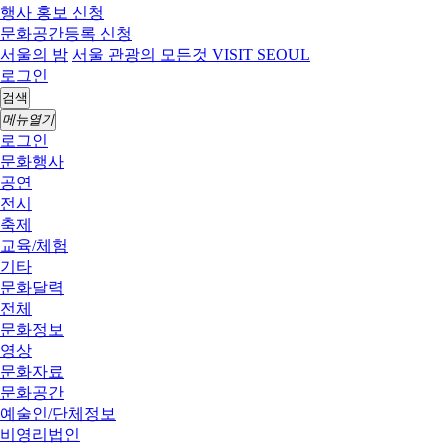
행사 홍보 신청
문화공간등록 신청
서울의 밤
서울 관광의 모든것 VISIT SEOUL
로그인
검색
메뉴열기
로그인
문화행사
공연
전시
축제
교육/체험
기타
문화달력
전체
문화정보
영상
문화자료
문화공간
예술인/단체정보
비영리법인