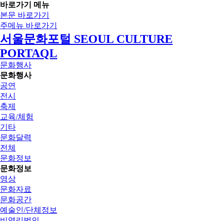
바로가기 메뉴
본문 바로가기
주메뉴 바로가기
서울문화포털 SEOUL CULTURE
PORTAQL
문화행사
문화행사
공연
전시
축제
교육/체험
기타
문화달력
전체
문화정보
문화정보
영상
문화자료
문화공간
예술인/단체정보
비영리법인