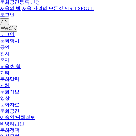
문화공간등록 신청
서울의 밤
서울 관광의 모든것 VISIT SEOUL
로그인
검색
메뉴열기
로그인
문화행사
공연
전시
축제
교육/체험
기타
문화달력
전체
문화정보
영상
문화자료
문화공간
예술인/단체정보
비영리법인
문화정책