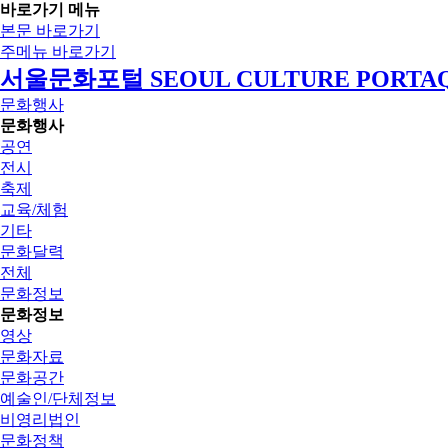
바로가기 메뉴
본문 바로가기
주메뉴 바로가기
서울문화포털 SEOUL CULTURE PORTA
문화행사
문화행사
공연
전시
축제
교육/체험
기타
문화달력
전체
문화정보
문화정보
영상
문화자료
문화공간
예술인/단체정보
비영리법인
문화정책