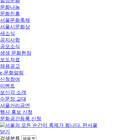
일상문화
문화나눔
문화진흥
서울문화축제
서울시문화상
새소식
공지사항
공모소식
생생 문화현장
보도자료
채용공고
e-문화알림
신청참여
이벤트
보신각 소개
수문장 교대
서울거리공연
행사 홍보 신청
문화공간등록 신청
닫기
검색분류