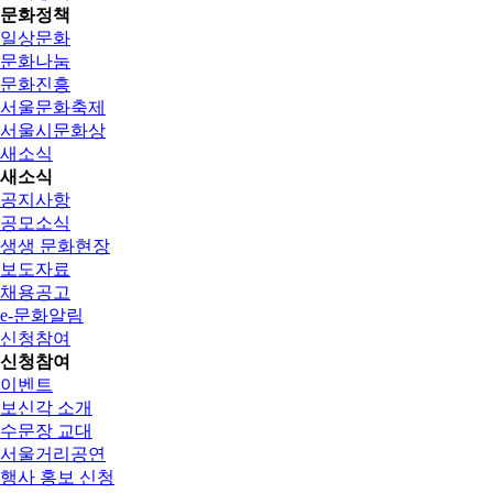
문화정책
일상문화
문화나눔
문화진흥
서울문화축제
서울시문화상
새소식
새소식
공지사항
공모소식
생생 문화현장
보도자료
채용공고
e-문화알림
신청참여
신청참여
이벤트
보신각 소개
수문장 교대
서울거리공연
행사 홍보 신청