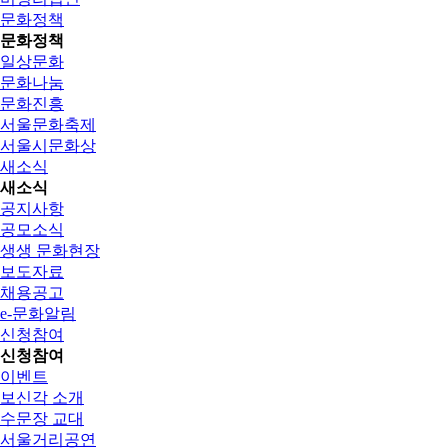
문화정책
문화정책
일상문화
문화나눔
문화진흥
서울문화축제
서울시문화상
새소식
새소식
공지사항
공모소식
생생 문화현장
보도자료
채용공고
e-문화알림
신청참여
신청참여
이벤트
보신각 소개
수문장 교대
서울거리공연