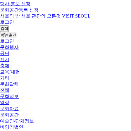
행사 홍보 신청
문화공간등록 신청
서울의 밤
서울 관광의 모든것 VISIT SEOUL
로그인
검색
메뉴열기
로그인
문화행사
공연
전시
축제
교육/체험
기타
문화달력
전체
문화정보
영상
문화자료
문화공간
예술인/단체정보
비영리법인