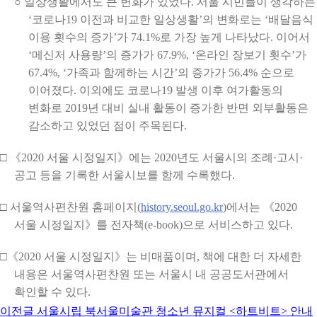
○ 일상생활에서도 큰 변화가 있었다. 서울 시민들이 생각하는
‘코로나19 이전과 비교한 일상생활’의 변화로는 ‘배달음식
이용 횟수의 증가’가 74.1%로 가장 높게 나타났다. 이어서
‘메신저 사용량’의 증가가 67.9%, ‘온라인 장보기 횟수’가
67.4%, ‘가족과 함께하는 시간’의 증가가 56.4% 순으로
이어졌다. 이외에도 코로나19 발생 이후 여가활동의
변화로 2019년 대비 실내 활동이 증가한 반면 외부활동은
감소하고 있었던 점이 주목된다.
□ 《2020 서울 시정일지》에는 2020년도 서울시의 조례·고시·
공고 등을 기록한 서울시보를 함께 수록했다.
□ 서울역사편찬원 홈페이지(
history.seoul.go.kr
)에서는 《2020
서울 시정일지》를 전자책(e-book)으로 서비스하고 있다.
□《2020 서울 시정일지》는 비매품이며, 책에 대한 더 자세한
내용은 서울역사편찬원 또는 서울시 내 공공도서관에서
확인할 수 있다.
이전글
서울시립 북서울미술관 청소년 뮤지컬 <하트비트> 안내