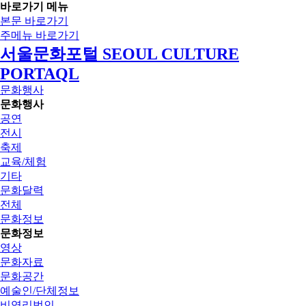
바로가기 메뉴
본문 바로가기
주메뉴 바로가기
서울문화포털 SEOUL CULTURE
PORTAQL
문화행사
문화행사
공연
전시
축제
교육/체험
기타
문화달력
전체
문화정보
문화정보
영상
문화자료
문화공간
예술인/단체정보
비영리법인