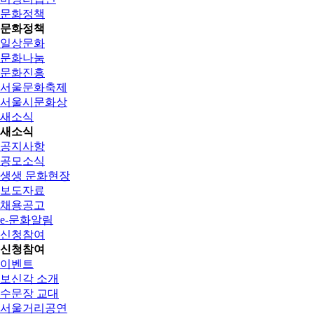
문화정책
문화정책
일상문화
문화나눔
문화진흥
서울문화축제
서울시문화상
새소식
새소식
공지사항
공모소식
생생 문화현장
보도자료
채용공고
e-문화알림
신청참여
신청참여
이벤트
보신각 소개
수문장 교대
서울거리공연