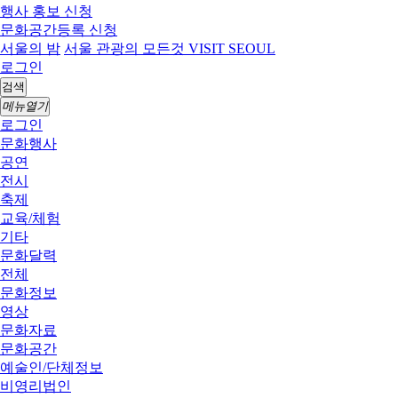
행사 홍보 신청
문화공간등록 신청
서울의 밤
서울 관광의 모든것 VISIT SEOUL
로그인
검색
메뉴열기
로그인
문화행사
공연
전시
축제
교육/체험
기타
문화달력
전체
문화정보
영상
문화자료
문화공간
예술인/단체정보
비영리법인