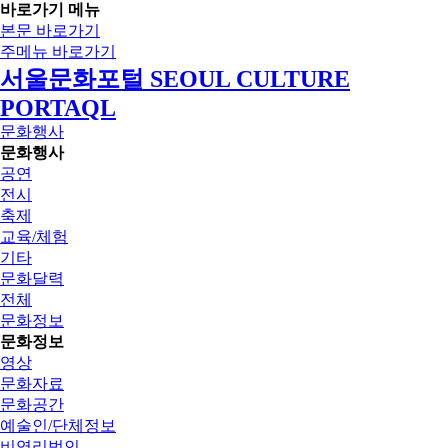
바로가기 메뉴
본문 바로가기
주메뉴 바로가기
서울문화포털 SEOUL CULTURE
PORTAQL
문화행사
문화행사
공연
전시
축제
교육/체험
기타
문화달력
전체
문화정보
문화정보
영상
문화자료
문화공간
예술인/단체정보
비영리법인