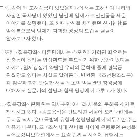
□ <남산에 왜 조선신궁이 있었을까?>에서는 조선시대 나라의
사당인 국사당이 있었던 남산에 일제가 조선신궁을 세운
이야기를 설명했다. 또 한때 남산을 차지했던 신사神社를
알아봄으로써 일제가 파괴한 경성의 모습을 낱낱이
알아보고자 했다.
□ 또한 <집콕강좌> 다른편에서는 스포츠메카하면 떠오르는
장충동이 원래는 명성황후를 추모하기 위한 공간이었다는
이야기, 일제강점기 약탈된 우리의 문화재 중에 경복궁
관월당도 있다는 사실도 알려준다. 반환된 《조선왕조실록》
과 침략과 함께 탄생한 서울 최초의 박물관인 창경궁에
대해서도 전문가의 설명과 함께 영상에서 다루고자 했다.
□ <집콕강좌> 콘텐츠는 역사뿐만 아니라 서울의 문화를 소재로
제작하고 있다. <팔도음식을 맛보려면 서울에 오라!>편에는
무교동 낙지, 순대국밥의 유행과 설렁탕집에서 깍두기만 주는
이유가 나온다. 또 <조선시대 선비들 사이에 유행했던 순성을
들어보셨나요?>편에서는 요즘 인싸들 사이에 유행하는