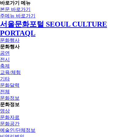
바로가기 메뉴
본문 바로가기
주메뉴 바로가기
서울문화포털 SEOUL CULTURE
PORTAQL
문화행사
문화행사
공연
전시
축제
교육/체험
기타
문화달력
전체
문화정보
문화정보
영상
문화자료
문화공간
예술인/단체정보
비영리법인