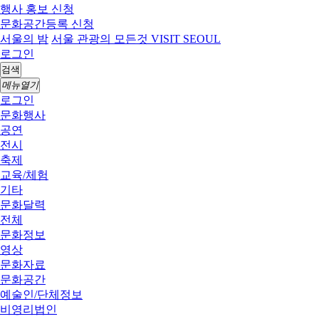
행사 홍보 신청
문화공간등록 신청
서울의 밤
서울 관광의 모든것 VISIT SEOUL
로그인
검색
메뉴열기
로그인
문화행사
공연
전시
축제
교육/체험
기타
문화달력
전체
문화정보
영상
문화자료
문화공간
예술인/단체정보
비영리법인