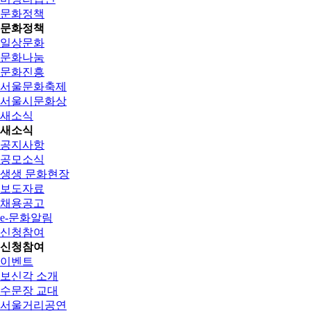
문화정책
문화정책
일상문화
문화나눔
문화진흥
서울문화축제
서울시문화상
새소식
새소식
공지사항
공모소식
생생 문화현장
보도자료
채용공고
e-문화알림
신청참여
신청참여
이벤트
보신각 소개
수문장 교대
서울거리공연