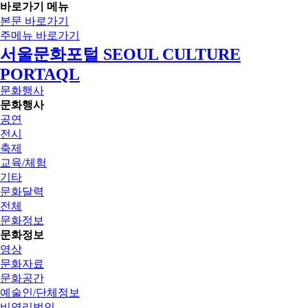
바로가기 메뉴
본문 바로가기
주메뉴 바로가기
서울문화포털 SEOUL CULTURE
PORTAQL
문화행사
문화행사
공연
전시
축제
교육/체험
기타
문화달력
전체
문화정보
문화정보
영상
문화자료
문화공간
예술인/단체정보
비영리법인