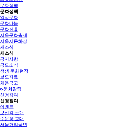
문화정책
문화정책
일상문화
문화나눔
문화진흥
서울문화축제
서울시문화상
새소식
새소식
공지사항
공모소식
생생 문화현장
보도자료
채용공고
e-문화알림
신청참여
신청참여
이벤트
보신각 소개
수문장 교대
서울거리공연