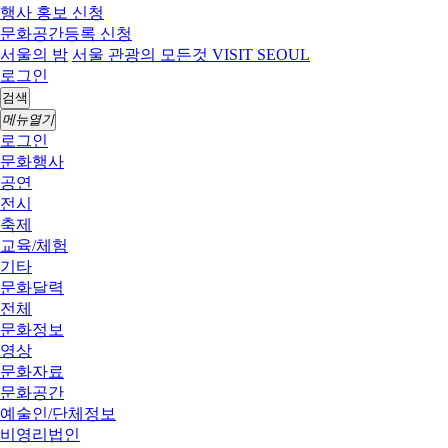
행사 홍보 신청
문화공간등록 신청
서울의 밤
서울 관광의 모든것 VISIT SEOUL
로그인
검색
메뉴열기
로그인
문화행사
공연
전시
축제
교육/체험
기타
문화달력
전체
문화정보
영상
문화자료
문화공간
예술인/단체정보
비영리법인