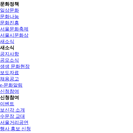
문화정책
일상문화
문화나눔
문화진흥
서울문화축제
서울시문화상
새소식
새소식
공지사항
공모소식
생생 문화현장
보도자료
채용공고
e-문화알림
신청참여
신청참여
이벤트
보신각 소개
수문장 교대
서울거리공연
행사 홍보 신청