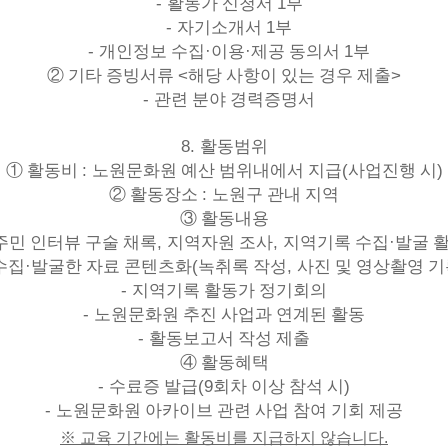
-
1
활동가 신청서
부
-
1
자기소개서
부
-
·
·
1
개인정보 수집
이용
제공 동의서
부
<
>
②
기타 증빙서류
해당 사항이 있는 경우 제출
-
관련 분야 경력증명서
8.
활동범위
:
(
)
①
활동비
노원문화원 예산 범위내에서 지급
사업진행 시
:
②
활동장소
노원구 관내 지역
③
활동내용
,
,
·
주민 인터뷰 구술 채록
지역자원 조사
지역기록 수집
발굴 
·
(
,
수집
발굴한 자료 콘텐츠화
녹취록 작성
사진 및 영상촬영 
-
지역기록 활동가 정기회의
-
노원문화원 추진 사업과 연계된 활동
-
활동보고서 작성 제출
④
활동혜택
-
(9
)
수료증 발급
회차 이상 참석 시
-
노원문화원 아카이브 관련 사업 참여 기회 제공
※ 교육 기간에는 활동비를 지급하지 않습니다.