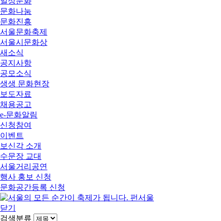
일상문화
문화나눔
문화진흥
서울문화축제
서울시문화상
새소식
공지사항
공모소식
생생 문화현장
보도자료
채용공고
e-문화알림
신청참여
이벤트
보신각 소개
수문장 교대
서울거리공연
행사 홍보 신청
문화공간등록 신청
닫기
검색분류