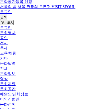
문화공간등록 신청
서울의 밤
서울 관광의 모든것 VISIT SEOUL
로그인
검색
메뉴열기
로그인
문화행사
공연
전시
축제
교육/체험
기타
문화달력
전체
문화정보
영상
문화자료
문화공간
예술인/단체정보
비영리법인
문화정책