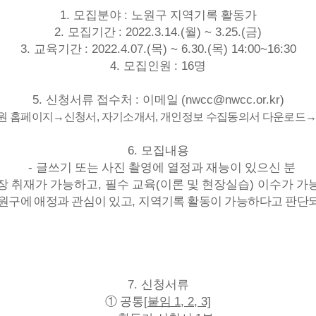
1.
:
모집분야
노원구 지역기록 활동가
2.
: 2022.3.14.(
) ~ 3.25.(
)
모집기간
월
금
3.
: 2022.4.07.(
) ~ 6.30.(
) 14:00~16:30
교육기간
목
목
4.
: 16
모집인원
명
5.
:
(nwcc@nwcc.or.kr)
신청서류 접수처
이메일
원 홈페이지
→
신청서
,
자기소개서
,
개인정보 수집동의서 다운로드
6.
모집내용
-
글쓰기 또는 사진 촬영에 열정과 재능이 있으신 분
,
(
)
장 취재가 가능하고
필수 교육
이론 및 현장실습
이수가 가
,
원구에 애정과 관심이 있고
지역기록 활동이 가능하다고 판단되
7.
신청서류
[
1, 2, 3]
①
공통
붙임