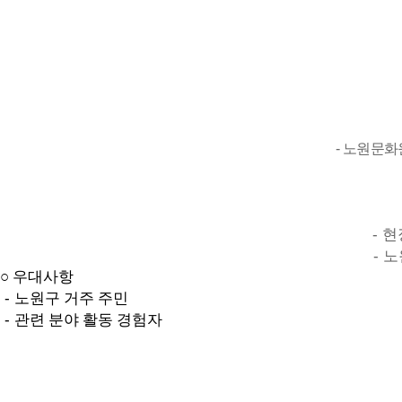
-
노원문화
-
현
-
노
○
우대사항
-
노원구 거주 주민
-
관련 분야 활동 경험자