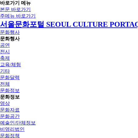
바로가기 메뉴
본문 바로가기
주메뉴 바로가기
서울문화포털 SEOUL CULTURE PORTA
문화행사
문화행사
공연
전시
축제
교육/체험
기타
문화달력
전체
문화정보
문화정보
영상
문화자료
문화공간
예술인/단체정보
비영리법인
문화정책