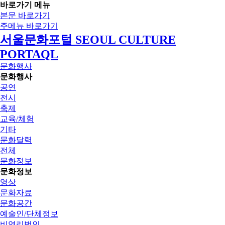
바로가기 메뉴
본문 바로가기
주메뉴 바로가기
서울문화포털 SEOUL CULTURE
PORTAQL
문화행사
문화행사
공연
전시
축제
교육/체험
기타
문화달력
전체
문화정보
문화정보
영상
문화자료
문화공간
예술인/단체정보
비영리법인