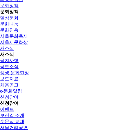
문화정책
문화정책
일상문화
문화나눔
문화진흥
서울문화축제
서울시문화상
새소식
새소식
공지사항
공모소식
생생 문화현장
보도자료
채용공고
e-문화알림
신청참여
신청참여
이벤트
보신각 소개
수문장 교대
서울거리공연