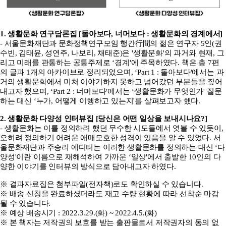
1. 생활문화 연구담론집 [돌아보다, 너머보다 : 생활문화의 경계에서]
- 서울문화재단과 문화정책연구모임 행간行間의 젊은 연구자 5인(권
수빈, 김태윤, 성연주, 나보리, 채태준)은 '생활문화'의 과거와 현재, 그
리고 미래를 관통하는 공통주제로 ‘경계'에 주목하였다. 책은 총 7편
의 글과 1개의 아카이브로 정리되었으며, ‘Part 1 : 돌아보다'에서는 과
거의 생활문화에서 미처 이야기하지 못하고 넘어갔던 부분들을 짚어
내고자 했으며, ‘Part 2 : 너머보다'에서는 ‘생활문화가 무엇인가' 질문
하는 대신 ‘누가, 어떻게 이행하고 있는지'를 살펴보고자 했다.
2. 생활문화 다양성 인터뷰집 [당신은 어떤 일상을 보내시나요?]
- 생활문화는 이를 정의하려 했던 무수한 시도들에서 엿볼 수 있듯이,
오히려 정의하기 어려운 애매모호한 성격이 있음을 알 수 있었다. 서
울문화재단과 주승리 에디터는 이러한 생활문화를 정의하는 대신 ‘다
양성'이란 이름으로 재해석하여 가까운 ‘일상'에서 출발한 10인의 다
양한 이야기를 인터뷰의 방식으로 담아내고자 하였다.
※ 결과자료집은 첨부파일(전자책)로도 확인하실 수 있습니다.
※ 배송 신청을 완료하셨더라도 재고 수량 현황에 따라 선착순 마감
될 수 있습니다.
※ 예상 배송시기 : 2022.3.29.(화) ~ 2022.4.5.(화)
※ 본 책자는 저작권의 보호를 받는 출판물로서 저작권자의 동의 없