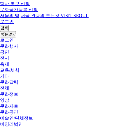
행사 홍보 신청
문화공간등록 신청
서울의 밤
서울 관광의 모든것 VISIT SEOUL
로그인
검색
메뉴열기
로그인
문화행사
공연
전시
축제
교육/체험
기타
문화달력
전체
문화정보
영상
문화자료
문화공간
예술인/단체정보
비영리법인