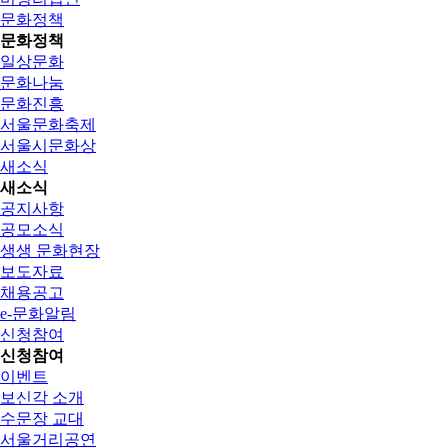
문화정책
문화정책
일상문화
문화나눔
문화진흥
서울문화축제
서울시문화상
새소식
새소식
공지사항
공모소식
생생 문화현장
보도자료
채용공고
e-문화알림
신청참여
신청참여
이벤트
보신각 소개
수문장 교대
서울거리공연