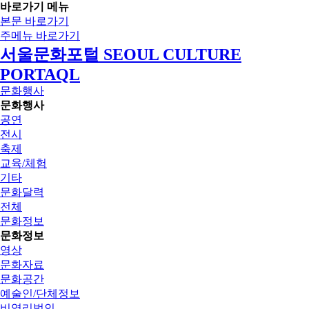
바로가기 메뉴
본문 바로가기
주메뉴 바로가기
서울문화포털 SEOUL CULTURE
PORTAQL
문화행사
문화행사
공연
전시
축제
교육/체험
기타
문화달력
전체
문화정보
문화정보
영상
문화자료
문화공간
예술인/단체정보
비영리법인