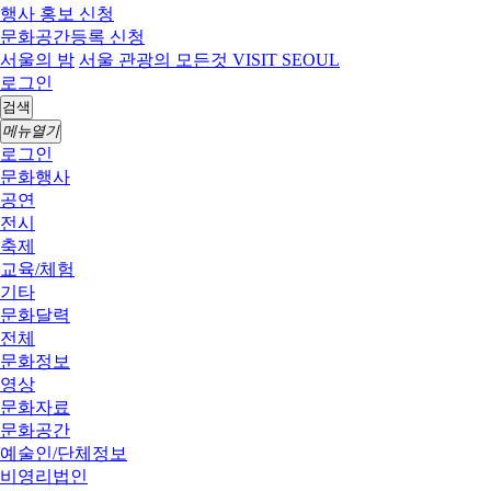
행사 홍보 신청
문화공간등록 신청
서울의 밤
서울 관광의 모든것 VISIT SEOUL
로그인
검색
메뉴열기
로그인
문화행사
공연
전시
축제
교육/체험
기타
문화달력
전체
문화정보
영상
문화자료
문화공간
예술인/단체정보
비영리법인