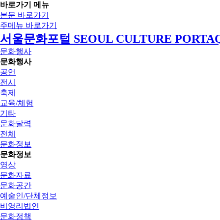
바로가기 메뉴
본문 바로가기
주메뉴 바로가기
서울문화포털 SEOUL CULTURE PORTA
문화행사
문화행사
공연
전시
축제
교육/체험
기타
문화달력
전체
문화정보
문화정보
영상
문화자료
문화공간
예술인/단체정보
비영리법인
문화정책