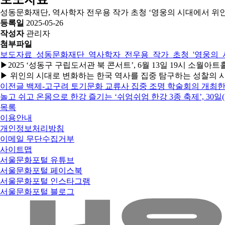
성동문화재단, 역사학자 전우용 작가 초청 ‘영웅의 시대에서 위인
등록일
2025-05-26
작성자
관리자
첨부파일
보도자료_성동문화재단_역사학자_전우용_작가_초청_'영웅의_시대에서_
▶2025 ‘성동구 구립도서관 북 콘서트’, 6월 13일 19시 소월
▶ 위인의 시대로 변화하는 한국 역사를 집중 탐구하는 성찰의 
이전글
백제-고구려 토기문화 교류사 집중 조명 학술회의 개최
놀고 쉬고 온몸으로 한강 즐기는 ‘쉬엄쉬엄 한강 3종 축제’, 30일(
목록
이용안내
개인정보처리방침
이메일 무단수집거부
사이트맵
서울문화포털 유튜브
서울문화포털 페이스북
서울문화포털 인스타그램
서울문화포털 블로그