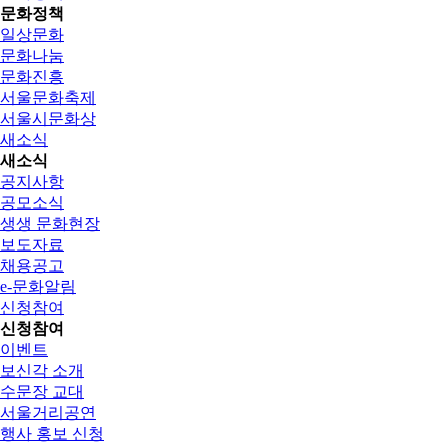
문화정책
일상문화
문화나눔
문화진흥
서울문화축제
서울시문화상
새소식
새소식
공지사항
공모소식
생생 문화현장
보도자료
채용공고
e-문화알림
신청참여
신청참여
이벤트
보신각 소개
수문장 교대
서울거리공연
행사 홍보 신청