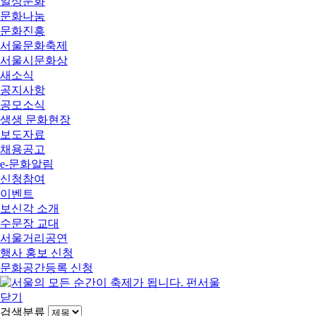
일상문화
문화나눔
문화진흥
서울문화축제
서울시문화상
새소식
공지사항
공모소식
생생 문화현장
보도자료
채용공고
e-문화알림
신청참여
이벤트
보신각 소개
수문장 교대
서울거리공연
행사 홍보 신청
문화공간등록 신청
닫기
검색분류