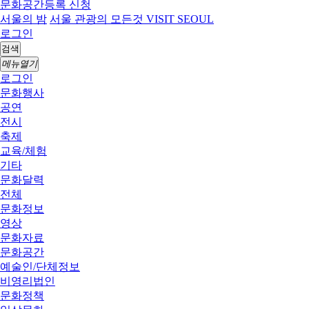
문화공간등록 신청
서울의 밤
서울 관광의 모든것 VISIT SEOUL
로그인
검색
메뉴열기
로그인
문화행사
공연
전시
축제
교육/체험
기타
문화달력
전체
문화정보
영상
문화자료
문화공간
예술인/단체정보
비영리법인
문화정책