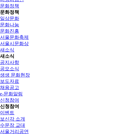
문화정책
문화정책
일상문화
문화나눔
문화진흥
서울문화축제
서울시문화상
새소식
새소식
공지사항
공모소식
생생 문화현장
보도자료
채용공고
e-문화알림
신청참여
신청참여
이벤트
보신각 소개
수문장 교대
서울거리공연