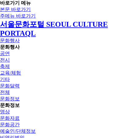
바로가기 메뉴
본문 바로가기
주메뉴 바로가기
서울문화포털 SEOUL CULTURE
PORTAQL
문화행사
문화행사
공연
전시
축제
교육/체험
기타
문화달력
전체
문화정보
문화정보
영상
문화자료
문화공간
예술인/단체정보
비영리법인