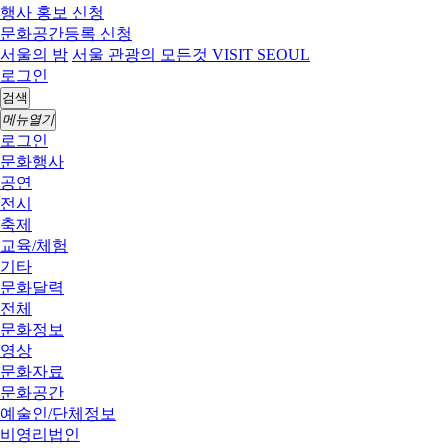
행사 홍보 신청
문화공간등록 신청
서울의 밤
서울 관광의 모든것 VISIT SEOUL
로그인
검색
메뉴열기
로그인
문화행사
공연
전시
축제
교육/체험
기타
문화달력
전체
문화정보
영상
문화자료
문화공간
예술인/단체정보
비영리법인