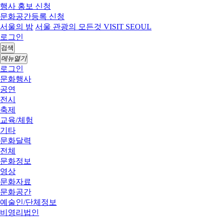
행사 홍보 신청
문화공간등록 신청
서울의 밤
서울 관광의 모든것 VISIT SEOUL
로그인
검색
메뉴열기
로그인
문화행사
공연
전시
축제
교육/체험
기타
문화달력
전체
문화정보
영상
문화자료
문화공간
예술인/단체정보
비영리법인