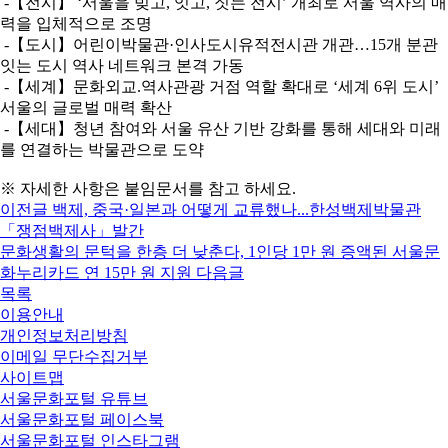
-【전시】 ‘서울을 빚고, 잇고, 짓는 전시’ 개최로 서울 역사의 매
력을 입체적으로 조명
-【도시】어린이박물관·인사도시유적전시관 개관…15개 분관
잇는 도시 역사 네트워크 본격 가동
-【세계】문화외교.역사관광 거점 역할 확대로 ‘세계 6위 도시’
서울의 글로벌 매력 확산
-【세대】청년 참여와 서울 유산 기반 강화를 통해 세대와 미래
를 연결하는 박물관으로 도약
※ 자세한 사항은 붙임문서를 참고 하세요.
이전글
백제, 중국·일본과 어떻게 교류했나...한성백제박물관
「쟁점백제사」발간
문화생활의 문턱을 한층 더 낮춘다, 1인당 1만 원 증액된 서울문
화누리카드 연 15만 원 지원
다음글
목록
이용안내
개인정보처리방침
이메일 무단수집거부
사이트맵
서울문화포털 유튜브
서울문화포털 페이스북
서울문화포털 인스타그램