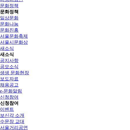
문화정책
문화정책
일상문화
문화나눔
문화진흥
서울문화축제
서울시문화상
새소식
새소식
공지사항
공모소식
생생 문화현장
보도자료
채용공고
e-문화알림
신청참여
신청참여
이벤트
보신각 소개
수문장 교대
서울거리공연