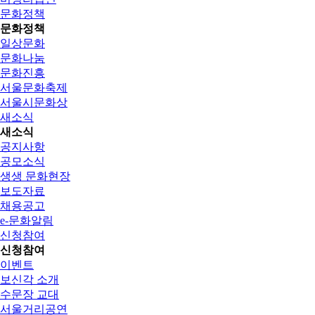
문화정책
문화정책
일상문화
문화나눔
문화진흥
서울문화축제
서울시문화상
새소식
새소식
공지사항
공모소식
생생 문화현장
보도자료
채용공고
e-문화알림
신청참여
신청참여
이벤트
보신각 소개
수문장 교대
서울거리공연