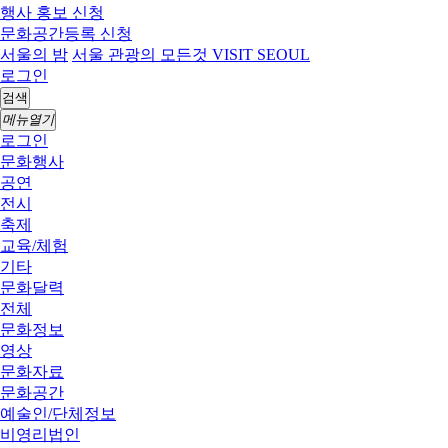
행사 홍보 신청
문화공간등록 신청
서울의 밤
서울 관광의 모든것 VISIT SEOUL
로그인
검색
메뉴열기
로그인
문화행사
공연
전시
축제
교육/체험
기타
문화달력
전체
문화정보
영상
문화자료
문화공간
예술인/단체정보
비영리법인