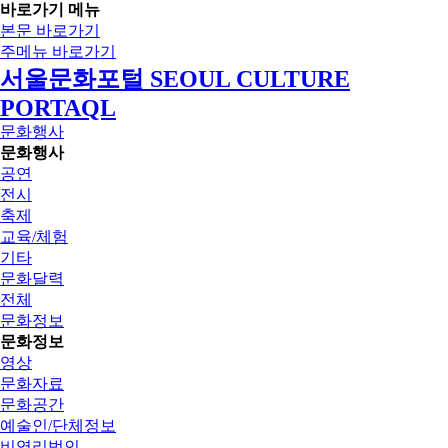
바로가기 메뉴
본문 바로가기
주메뉴 바로가기
서울문화포털 SEOUL CULTURE
PORTAQL
문화행사
문화행사
공연
전시
축제
교육/체험
기타
문화달력
전체
문화정보
문화정보
영상
문화자료
문화공간
예술인/단체정보
비영리법인