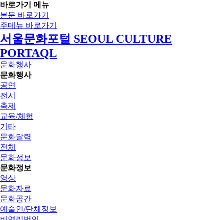
바로가기 메뉴
본문 바로가기
주메뉴 바로가기
서울문화포털 SEOUL CULTURE
PORTAQL
문화행사
문화행사
공연
전시
축제
교육/체험
기타
문화달력
전체
문화정보
문화정보
영상
문화자료
문화공간
예술인/단체정보
비영리법인