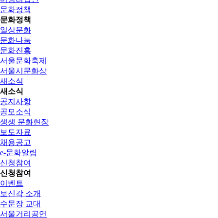
문화정책
문화정책
일상문화
문화나눔
문화진흥
서울문화축제
서울시문화상
새소식
새소식
공지사항
공모소식
생생 문화현장
보도자료
채용공고
e-문화알림
신청참여
신청참여
이벤트
보신각 소개
수문장 교대
서울거리공연