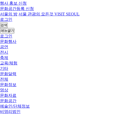
행사 홍보 신청
문화공간등록 신청
서울의 밤
서울 관광의 모든것 VISIT SEOUL
로그인
검색
메뉴열기
로그인
문화행사
공연
전시
축제
교육/체험
기타
문화달력
전체
문화정보
영상
문화자료
문화공간
예술인/단체정보
비영리법인