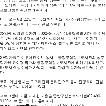
중랑구립정보도서관은 ‘봉화×망우×미래’라는 큰 주제 아래 지역
과 도서관의 특성에 기반하여 상주작가와 함께하는 특화된 문학
프로그램을 추진할 계획이다.
이에 오는 6월 22일부터 8월까지 매월 ‘작가와 함께하는 과거 그
리고 현재와 미래’라는 강연을 진행한다.
22일에 장강명 작가가 `2000~2020년, 매체 혁명의 시대`를 주제
로, 7월 2일에 곽재식 작가가 `설화에서 보는 새로운 이야기`, 8
월 6일에 정지훈 작가가 `메타버스, 블록체인 그리고 미래`라는
제목으로 강연을 진행한다.
SF작가들로 이루어진 이번 행사는 중랑구립정보도서관의 상주
작가인 윤여경 작가와 중랑구립정보도서관에 의해 기획되었고,
타 도서관 상주작가 사업과는 달리 다양한 작가들을 만날 수 있
다.
특히, 이번 행사는 오프라인과 온라인으로 동시 진행되며, 관심
있는 누구나 참여할 수 있다.
프로그램에 대한 자세한 내용은 중랑구립정보도서관(02-490-
9120)으로 문의하거나 홈페이지
(
www.jungnanglib.seoul.kr/jnlib)에서
확인할 수 있다.