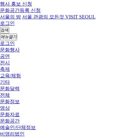
행사 홍보 신청
문화공간등록 신청
서울의 밤
서울 관광의 모든것 VISIT SEOUL
로그인
검색
메뉴열기
로그인
문화행사
공연
전시
축제
교육/체험
기타
문화달력
전체
문화정보
영상
문화자료
문화공간
예술인/단체정보
비영리법인