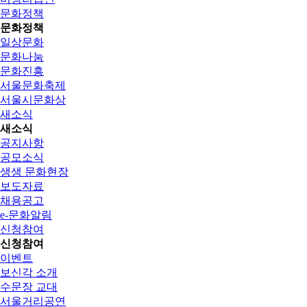
문화정책
문화정책
일상문화
문화나눔
문화진흥
서울문화축제
서울시문화상
새소식
새소식
공지사항
공모소식
생생 문화현장
보도자료
채용공고
e-문화알림
신청참여
신청참여
이벤트
보신각 소개
수문장 교대
서울거리공연