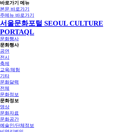
바로가기 메뉴
본문 바로가기
주메뉴 바로가기
서울문화포털 SEOUL CULTURE
PORTAQL
문화행사
문화행사
공연
전시
축제
교육/체험
기타
문화달력
전체
문화정보
문화정보
영상
문화자료
문화공간
예술인/단체정보
비영리법인