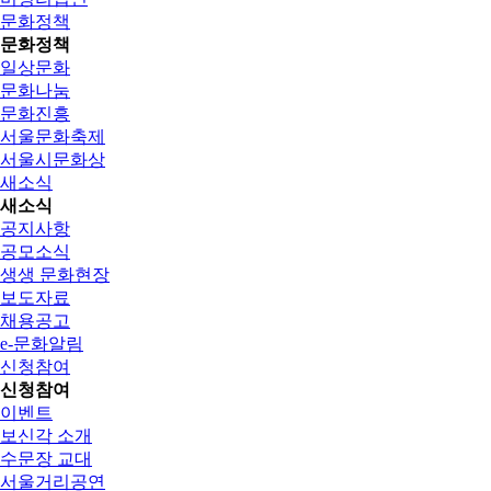
문화정책
문화정책
일상문화
문화나눔
문화진흥
서울문화축제
서울시문화상
새소식
새소식
공지사항
공모소식
생생 문화현장
보도자료
채용공고
e-문화알림
신청참여
신청참여
이벤트
보신각 소개
수문장 교대
서울거리공연