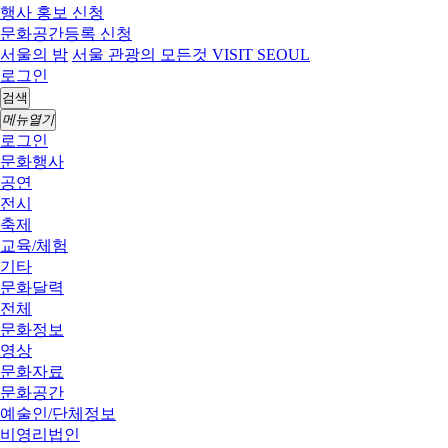
행사 홍보 신청
문화공간등록 신청
서울의 밤
서울 관광의 모든것 VISIT SEOUL
로그인
검색
메뉴열기
로그인
문화행사
공연
전시
축제
교육/체험
기타
문화달력
전체
문화정보
영상
문화자료
문화공간
예술인/단체정보
비영리법인