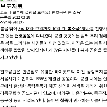
보도자료
코로나 블루에 설렘을 드려요! '천호공원 봄 소풍'
등록일
2022-03-28
작성자
관리자
봄을 맞아
3월 18일~27일까지 10일 간
'봄소풍’
행사
를 진행하
고 있는
천호공원
에 다녀왔다. 공원 곳곳에는 벌써 우리 곁에
온 봄을 느끼려는 시민들이 제법 있었다. 아직은 오는 봄을 시
샘하듯 쌀쌀한 날씨였지만 꽤 많은 시민들이 봄과 공원을 즐
기고 있었다.
천호공원은 만년필로 유명한 파이롯트의 이전 공장부지를
서울시가 매입하여 1998년 개원한 공원이다. 공원 내에는 인
근에서 출생한 독립운동가 해공 신익희 선생을 기리기 위한
강동구립 해공도서관이 있으며, 야외무대, 음악분수, 족구장,
농구장 등의 시설도 있다. 봄이면 철쭉이 만개하는 아름다운