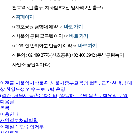
천호역 3번 출구, 지하철 8호선 암사역 2번 출구)
○
홈페이지
○ 천호공원 탐험대 예약 ☞
바로 가기
○ 서울의 공원 골든벨 예약 ☞
바로 가기
○ 우리집 반려화분 만들기 예약 ☞
바로 가기
○ 문의 : 02-489-2776 (천호공원) / 02-460-2942 (동부공원녹지
사업소 공원여가과)
이전글
서울역사박물관·서울시중부교육청 협력, 교장 선생님 대
상 한양도성 연수프로그램 운영
(석간) 서울시 북촌문화센터, 약동하는 4월 북촌문화요일 운영
다음글
목록
이용안내
개인정보처리방침
이메일 무단수집거부
사이트맵