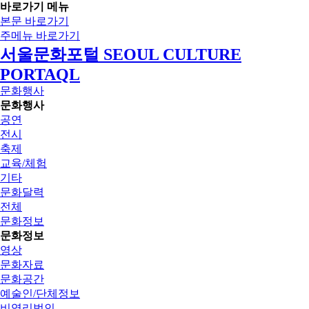
바로가기 메뉴
본문 바로가기
주메뉴 바로가기
서울문화포털 SEOUL CULTURE
PORTAQL
문화행사
문화행사
공연
전시
축제
교육/체험
기타
문화달력
전체
문화정보
문화정보
영상
문화자료
문화공간
예술인/단체정보
비영리법인