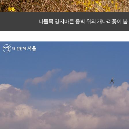
나들목 양지바른 옹벽 위의 개나리꽃이 봄