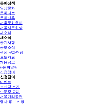
문화정책
일상문화
문화나눔
문화진흥
서울문화축제
서울시문화상
새소식
새소식
공지사항
공모소식
생생 문화현장
보도자료
채용공고
e-문화알림
신청참여
신청참여
이벤트
보신각 소개
수문장 교대
서울거리공연
행사 홍보 신청