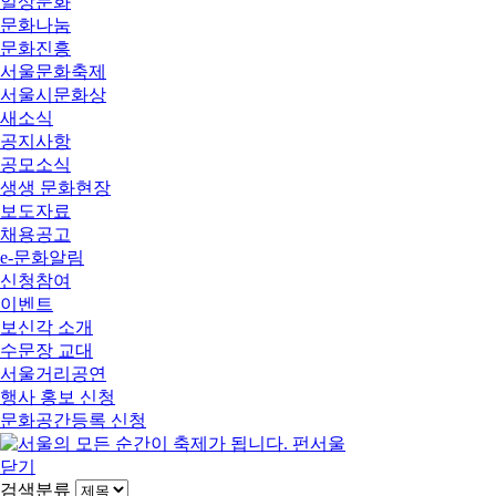
일상문화
문화나눔
문화진흥
서울문화축제
서울시문화상
새소식
공지사항
공모소식
생생 문화현장
보도자료
채용공고
e-문화알림
신청참여
이벤트
보신각 소개
수문장 교대
서울거리공연
행사 홍보 신청
문화공간등록 신청
닫기
검색분류