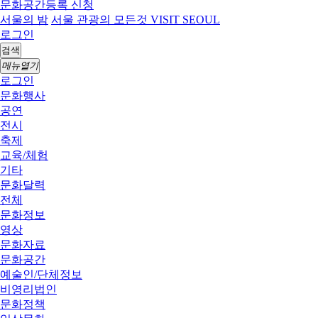
문화공간등록 신청
서울의 밤
서울 관광의 모든것 VISIT SEOUL
로그인
검색
메뉴열기
로그인
문화행사
공연
전시
축제
교육/체험
기타
문화달력
전체
문화정보
영상
문화자료
문화공간
예술인/단체정보
비영리법인
문화정책