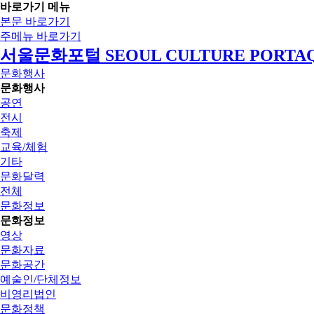
바로가기 메뉴
본문 바로가기
주메뉴 바로가기
서울문화포털 SEOUL CULTURE PORTA
문화행사
문화행사
공연
전시
축제
교육/체험
기타
문화달력
전체
문화정보
문화정보
영상
문화자료
문화공간
예술인/단체정보
비영리법인
문화정책