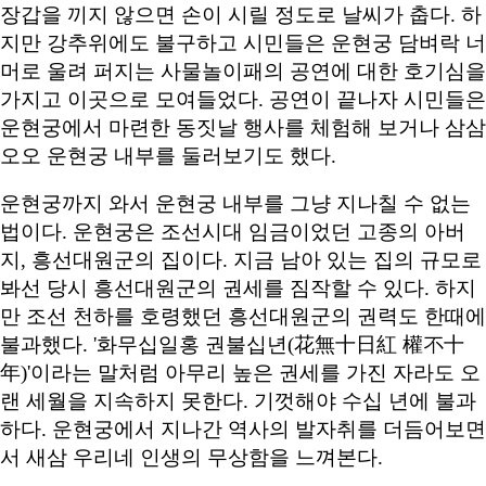
장갑을 끼지 않으면 손이 시릴 정도로 날씨가 춥다. 하
지만 강추위에도 불구하고 시민들은 운현궁 담벼락 너
머로 울려 퍼지는 사물놀이패의 공연에 대한 호기심을
가지고 이곳으로 모여들었다. 공연이 끝나자 시민들은
운현궁에서 마련한 동짓날 행사를 체험해 보거나 삼삼
오오 운현궁 내부를 둘러보기도 했다.
운현궁까지 와서 운현궁 내부를 그냥 지나칠 수 없는
법이다. 운현궁은 조선시대 임금이었던 고종의 아버
지, 흥선대원군의 집이다. 지금 남아 있는 집의 규모로
봐선 당시 흥선대원군의 권세를 짐작할 수 있다. 하지
만 조선 천하를 호령했던 흥선대원군의 권력도 한때에
불과했다. '화무십일홍 권불십년(花無十日紅 權不十
年)'이라는 말처럼 아무리 높은 권세를 가진 자라도 오
랜 세월을 지속하지 못한다. 기껏해야 수십 년에 불과
하다. 운현궁에서 지나간 역사의 발자취를 더듬어보면
서 새삼 우리네 인생의 무상함을 느껴본다.