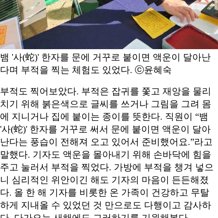
뱀 '사(蛇)' 한자를 문에 거꾸로 붙이면 액운이 달아난
다며 부적을 찍는 체험도 있었다. ⓒ윤혜숙
부적도 찍어보았다. 부적은 잡귀를 쫓고 재앙을 물리
치기 위해 붉은색으로 글씨를 쓰거나 그림을 그려 몸
에 지니거나 집에 붙이는 종이를 뜻한다. 직원이 “뱀
'사(蛇)' 한자를 거꾸로 써서 문에 붙이면 액운이 달아
난다는 풍습이 전해져 오고 있어서 준비했어요.”라고
말했다. 기자도 액운을 몰아내기 위해 손바닥에 힘을
주고 눌러서 부적을 찍었다. 가방에 부적을 챙겨 넣으
니 심리적인 위안이긴 해도 기자의 마음이 든든해졌
다. 올 한 해 기자를 비롯한 온 가족이 건강하고 무탈
하게 지내올 수 있었던 것 만으로도 다행이고 감사하
다. 다가오는 새해에도 그러하기를 기원해본다.