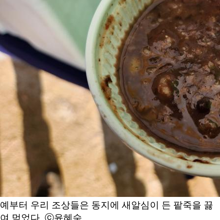
예부터 우리 조상들은 동지에 새알심이 든 팥죽을 끓
여 먹었다. ⓒ윤혜숙