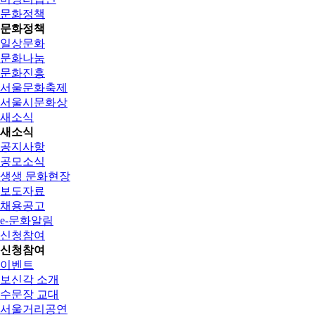
문화정책
문화정책
일상문화
문화나눔
문화진흥
서울문화축제
서울시문화상
새소식
새소식
공지사항
공모소식
생생 문화현장
보도자료
채용공고
e-문화알림
신청참여
신청참여
이벤트
보신각 소개
수문장 교대
서울거리공연