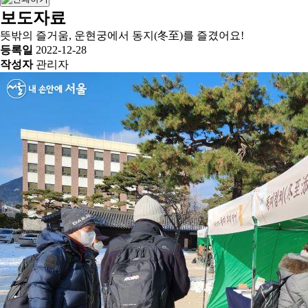
보도자료
뜻밖의 즐거움, 운현궁에서 동지(冬至)를 즐겼어요!
등록일
2022-12-28
작성자
관리자