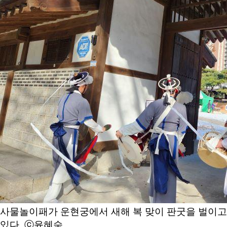
사물놀이패가 운현궁에서 새해 복 맞이 판굿을 벌이고
있다. ⓒ윤혜숙