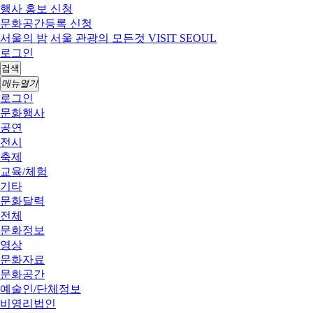
행사 홍보 신청
문화공간등록 신청
서울의 밤
서울 관광의 모든것 VISIT SEOUL
로그인
검색
메뉴열기
로그인
문화행사
공연
전시
축제
교육/체험
기타
문화달력
전체
문화정보
영상
문화자료
문화공간
예술인/단체정보
비영리법인