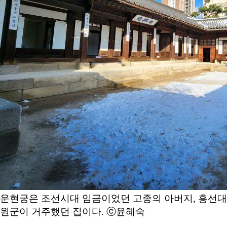
운현궁은 조선시대 임금이었던 고종의 아버지, 흥선대
원군이 거주했던 집이다. ⓒ윤혜숙