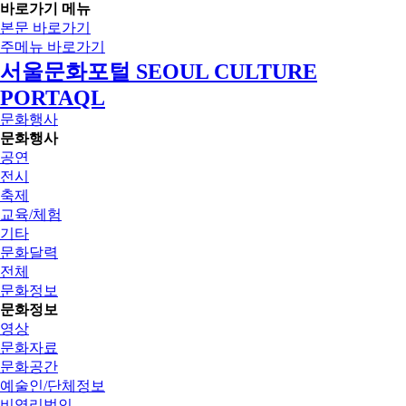
바로가기 메뉴
본문 바로가기
주메뉴 바로가기
서울문화포털 SEOUL CULTURE
PORTAQL
문화행사
문화행사
공연
전시
축제
교육/체험
기타
문화달력
전체
문화정보
문화정보
영상
문화자료
문화공간
예술인/단체정보
비영리법인