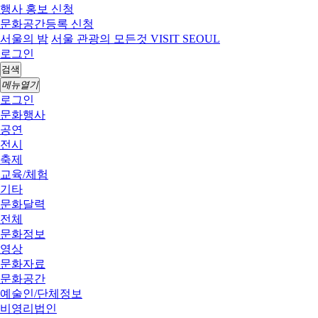
행사 홍보 신청
문화공간등록 신청
서울의 밤
서울 관광의 모든것 VISIT SEOUL
로그인
검색
메뉴열기
로그인
문화행사
공연
전시
축제
교육/체험
기타
문화달력
전체
문화정보
영상
문화자료
문화공간
예술인/단체정보
비영리법인