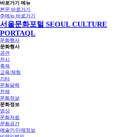
바로가기 메뉴
본문 바로가기
주메뉴 바로가기
서울문화포털 SEOUL CULTURE
PORTAQL
문화행사
문화행사
공연
전시
축제
교육/체험
기타
문화달력
전체
문화정보
문화정보
영상
문화자료
문화공간
예술인/단체정보
비영리법인