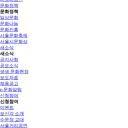
문화정책
문화정책
일상문화
문화나눔
문화진흥
서울문화축제
서울시문화상
새소식
새소식
공지사항
공모소식
생생 문화현장
보도자료
채용공고
e-문화알림
신청참여
신청참여
이벤트
보신각 소개
수문장 교대
서울거리공연