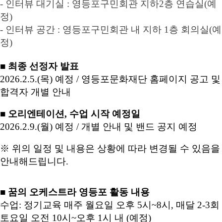
-
인터뷰 대기실
:
영등포구민회관 지하
2
층 연습실(예
정)
-
인터뷰 공간
:
영등포구민회관 내 지하
1
층 회의실(예
정)
■ 최종 선정자 발표
2026.2.5.(
목
)
예정
/
영등포문화재단 홈페이지 공고 및
합격자 개별 안내
■ 오리엔테이션
,
수업 시작 예정일
2026.2.9.(
월
)
예정
/
개별 안내 및 밴드 공지 예정
※ 위의 일정 및 내용은 상황에 따라 변경될 수 있음을
안내해드립니다.
■
꿈의 오케스트라 영등포 활동 내용
수업: 정기교육
매주 월요일 오후 5시~8시, 매달 2-3회
토요일 오전 10시~오후 1시 내 (예정)