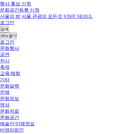
행사 홍보 신청
문화공간등록 신청
서울의 밤
서울 관광의 모든것 VISIT SEOUL
로그인
검색
메뉴열기
로그인
문화행사
공연
전시
축제
교육/체험
기타
문화달력
전체
문화정보
영상
문화자료
문화공간
예술인/단체정보
비영리법인