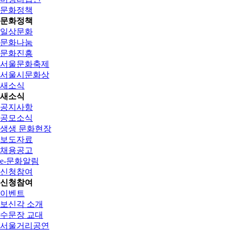
문화정책
문화정책
일상문화
문화나눔
문화진흥
서울문화축제
서울시문화상
새소식
새소식
공지사항
공모소식
생생 문화현장
보도자료
채용공고
e-문화알림
신청참여
신청참여
이벤트
보신각 소개
수문장 교대
서울거리공연