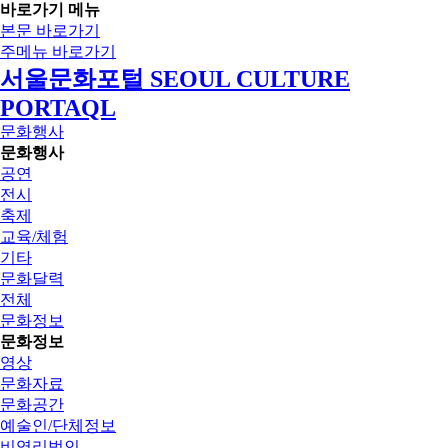
바로가기 메뉴
본문 바로가기
주메뉴 바로가기
서울문화포털 SEOUL CULTURE
PORTAQL
문화행사
문화행사
공연
전시
축제
교육/체험
기타
문화달력
전체
문화정보
문화정보
영상
문화자료
문화공간
예술인/단체정보
비영리법인