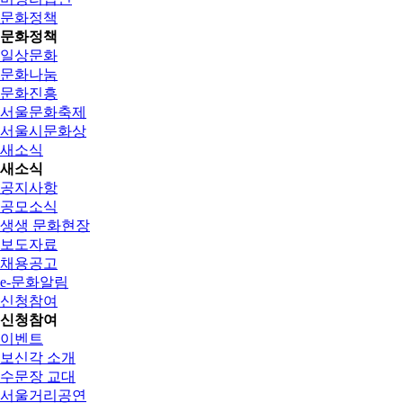
문화정책
문화정책
일상문화
문화나눔
문화진흥
서울문화축제
서울시문화상
새소식
새소식
공지사항
공모소식
생생 문화현장
보도자료
채용공고
e-문화알림
신청참여
신청참여
이벤트
보신각 소개
수문장 교대
서울거리공연