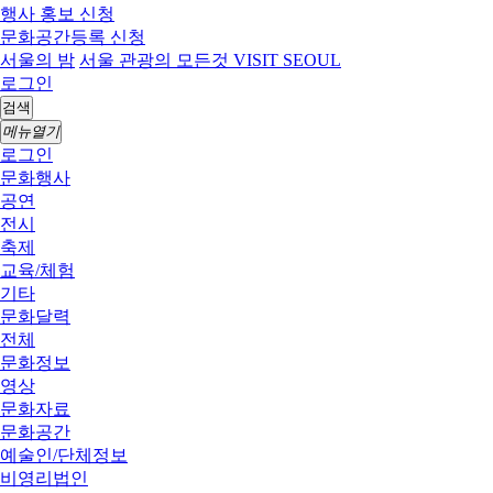
행사 홍보 신청
문화공간등록 신청
서울의 밤
서울 관광의 모든것 VISIT SEOUL
로그인
검색
메뉴열기
로그인
문화행사
공연
전시
축제
교육/체험
기타
문화달력
전체
문화정보
영상
문화자료
문화공간
예술인/단체정보
비영리법인