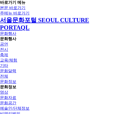
바로가기 메뉴
본문 바로가기
주메뉴 바로가기
서울문화포털 SEOUL CULTURE
PORTAQL
문화행사
문화행사
공연
전시
축제
교육/체험
기타
문화달력
전체
문화정보
문화정보
영상
문화자료
문화공간
예술인/단체정보
비영리법인