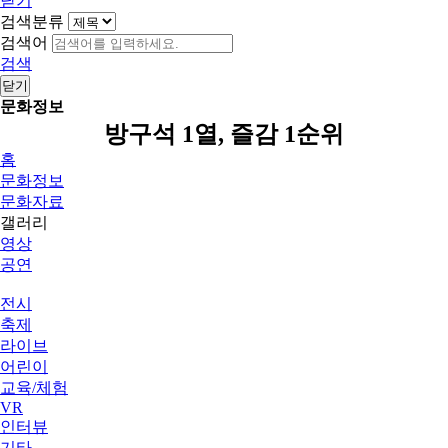
닫기
검색분류
검색어
검색
닫기
문화정보
방구석 1열, 즐감 1순위
홈
문화정보
문화자료
갤러리
영상
공연
전시
축제
라이브
어린이
교육/체험
VR
인터뷰
기타