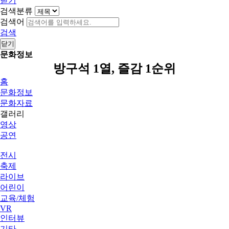
닫기
검색분류
검색어
검색
닫기
문화정보
방구석 1열, 즐감 1순위
홈
문화정보
문화자료
갤러리
영상
공연
전시
축제
라이브
어린이
교육/체험
VR
인터뷰
기타