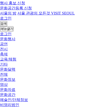
행사 홍보 신청
문화공간등록 신청
서울의 밤
서울 관광의 모든것 VISIT SEOUL
로그인
검색
메뉴열기
로그인
문화행사
공연
전시
축제
교육/체험
기타
문화달력
전체
문화정보
영상
문화자료
문화공간
예술인/단체정보
비영리법인