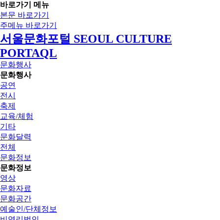
바로가기 메뉴
본문 바로가기
주메뉴 바로가기
서울문화포털 SEOUL CULTURE
PORTAQL
문화행사
문화행사
공연
전시
축제
교육/체험
기타
문화달력
전체
문화정보
문화정보
영상
문화자료
문화공간
예술인/단체정보
비영리법인