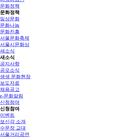
문화정책
문화정책
일상문화
문화나눔
문화진흥
서울문화축제
서울시문화상
새소식
새소식
공지사항
공모소식
생생 문화현장
보도자료
채용공고
e-문화알림
신청참여
신청참여
이벤트
보신각 소개
수문장 교대
서울거리공연