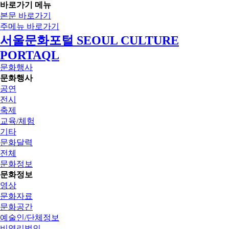
바로가기 메뉴
본문 바로가기
주메뉴 바로가기
서울문화포털 SEOUL CULTURE
PORTAQL
문화행사
문화행사
공연
전시
축제
교육/체험
기타
문화달력
전체
문화정보
문화정보
영상
문화자료
문화공간
예술인/단체정보
비영리법인