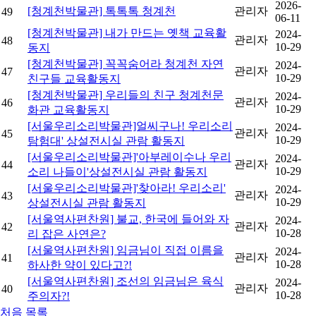
2026-
[청계천박물관] 톡톡톡 청계천
관리자
49
06-11
[청계천박물관] 내가 만드는 옛책 교육활
2024-
관리자
48
10-29
동지
[청계천박물관] 꼭꼭숨어라 청계천 자연
2024-
관리자
47
10-29
친구들 교육활동지
[청계천박물관] 우리들의 친구 청계천문
2024-
관리자
46
10-29
화관 교육활동지
[서울우리소리박물관]얼씨구나! 우리소리
2024-
관리자
45
10-29
탐험대' 상설전시실 관람 활동지
[서울우리소리박물관]'아부레이수나 우리
2024-
관리자
44
10-29
소리 나들이'상설전시실 관람 활동지
[서울우리소리박물관]'찾아라! 우리소리'
2024-
관리자
43
10-29
상설전시실 관람 활동지
[서울역사편찬원] 불교, 한국에 들어와 자
2024-
관리자
42
10-28
리 잡은 사연은?
[서울역사편찬원] 임금님이 직접 이름을
2024-
관리자
41
10-28
하사한 약이 있다고?!
[서울역사편찬원] 조선의 임금님은 육식
2024-
관리자
40
10-28
주의자?!
처음
목록