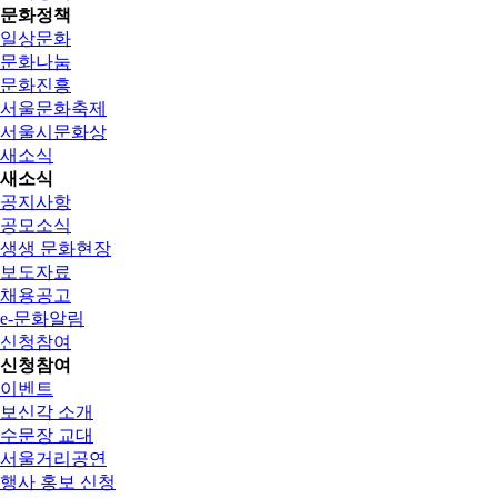
문화정책
일상문화
문화나눔
문화진흥
서울문화축제
서울시문화상
새소식
새소식
공지사항
공모소식
생생 문화현장
보도자료
채용공고
e-문화알림
신청참여
신청참여
이벤트
보신각 소개
수문장 교대
서울거리공연
행사 홍보 신청