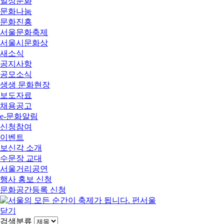
일상문화
문화나눔
문화진흥
서울문화축제
서울시문화상
새소식
공지사항
공모소식
생생 문화현장
보도자료
채용공고
e-문화알림
신청참여
이벤트
보신각 소개
수문장 교대
서울거리공연
행사 홍보 신청
문화공간등록 신청
닫기
검색분류