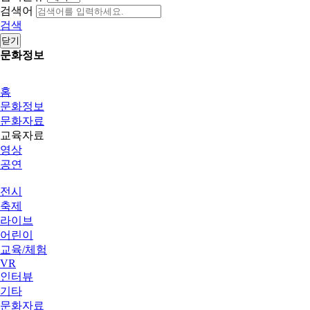
검색어
검색
닫기
문화정보
홈
문화정보
문화자료
교육자료
영상
공연
전시
축제
라이브
어린이
교육/체험
VR
인터뷰
기타
문화자료