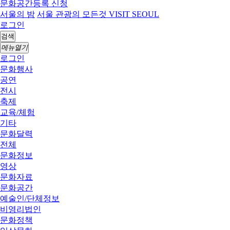
문화공간등록 신청
서울의 밤
서울 관광의 모든것 VISIT SEOUL
로그인
검색
메뉴열기
로그인
문화행사
공연
전시
축제
교육/체험
기타
문화달력
전체
문화정보
영상
문화자료
문화공간
예술인/단체정보
비영리법인
문화정책