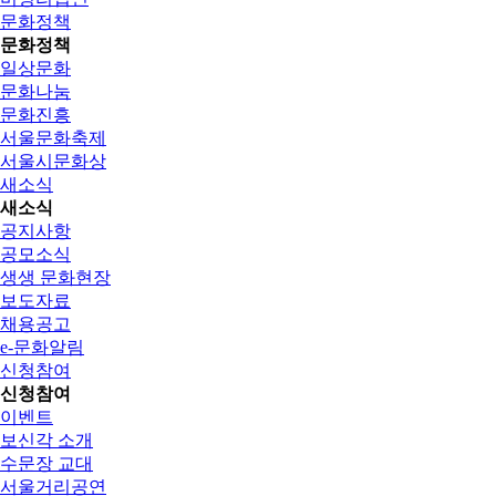
문화정책
문화정책
일상문화
문화나눔
문화진흥
서울문화축제
서울시문화상
새소식
새소식
공지사항
공모소식
생생 문화현장
보도자료
채용공고
e-문화알림
신청참여
신청참여
이벤트
보신각 소개
수문장 교대
서울거리공연