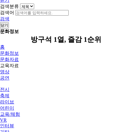
닫기
검색분류
검색어
검색
닫기
문화정보
방구석 1열, 즐감 1순위
홈
문화정보
문화자료
교육자료
영상
공연
전시
축제
라이브
어린이
교육/체험
VR
인터뷰
기타