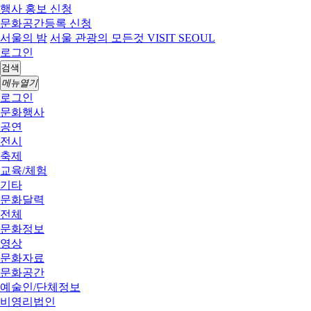
행사 홍보 신청
문화공간등록 신청
서울의 밤
서울 관광의 모든것 VISIT SEOUL
로그인
검색
메뉴열기
로그인
문화행사
공연
전시
축제
교육/체험
기타
문화달력
전체
문화정보
영상
문화자료
문화공간
예술인/단체정보
비영리법인