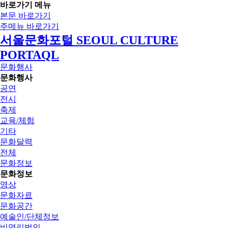
바로가기 메뉴
본문 바로가기
주메뉴 바로가기
서울문화포털 SEOUL CULTURE
PORTAQL
문화행사
문화행사
공연
전시
축제
교육/체험
기타
문화달력
전체
문화정보
문화정보
영상
문화자료
문화공간
예술인/단체정보
비영리법인