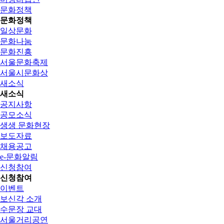
문화정책
문화정책
일상문화
문화나눔
문화진흥
서울문화축제
서울시문화상
새소식
새소식
공지사항
공모소식
생생 문화현장
보도자료
채용공고
e-문화알림
신청참여
신청참여
이벤트
보신각 소개
수문장 교대
서울거리공연