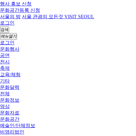
행사 홍보 신청
문화공간등록 신청
서울의 밤
서울 관광의 모든것 VISIT SEOUL
로그인
검색
메뉴열기
로그인
문화행사
공연
전시
축제
교육/체험
기타
문화달력
전체
문화정보
영상
문화자료
문화공간
예술인/단체정보
비영리법인