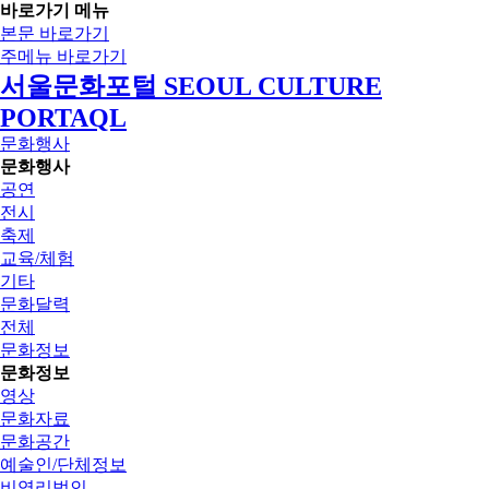
바로가기 메뉴
본문 바로가기
주메뉴 바로가기
서울문화포털 SEOUL CULTURE
PORTAQL
문화행사
문화행사
공연
전시
축제
교육/체험
기타
문화달력
전체
문화정보
문화정보
영상
문화자료
문화공간
예술인/단체정보
비영리법인