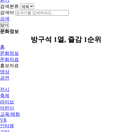
닫기
검색분류
검색어
검색
닫기
문화정보
방구석 1열, 즐감 1순위
홈
문화정보
문화자료
홍보자료
영상
공연
전시
축제
라이브
어린이
교육/체험
VR
인터뷰
기타