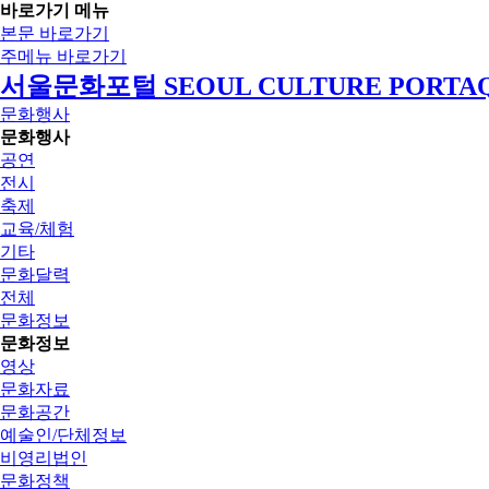
바로가기 메뉴
본문 바로가기
주메뉴 바로가기
서울문화포털 SEOUL CULTURE PORTA
문화행사
문화행사
공연
전시
축제
교육/체험
기타
문화달력
전체
문화정보
문화정보
영상
문화자료
문화공간
예술인/단체정보
비영리법인
문화정책