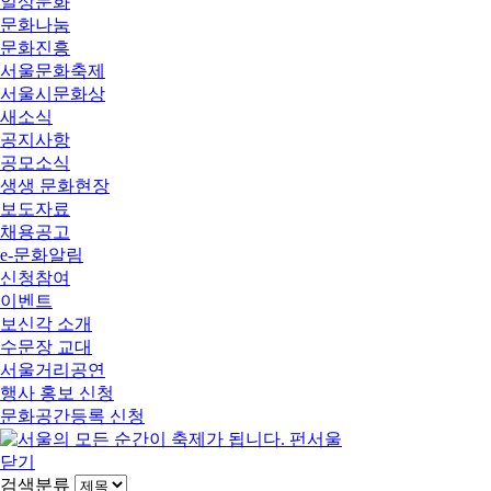
일상문화
문화나눔
문화진흥
서울문화축제
서울시문화상
새소식
공지사항
공모소식
생생 문화현장
보도자료
채용공고
e-문화알림
신청참여
이벤트
보신각 소개
수문장 교대
서울거리공연
행사 홍보 신청
문화공간등록 신청
닫기
검색분류