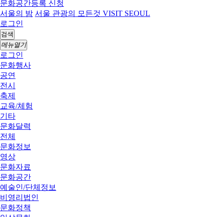
문화공간등록 신청
서울의 밤
서울 관광의 모든것 VISIT SEOUL
로그인
검색
메뉴열기
로그인
문화행사
공연
전시
축제
교육/체험
기타
문화달력
전체
문화정보
영상
문화자료
문화공간
예술인/단체정보
비영리법인
문화정책