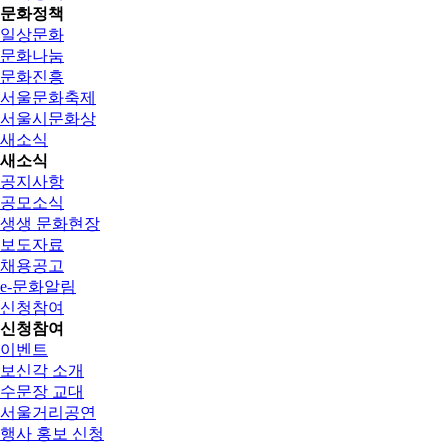
문화정책
일상문화
문화나눔
문화진흥
서울문화축제
서울시문화상
새소식
새소식
공지사항
공모소식
생생 문화현장
보도자료
채용공고
e-문화알림
신청참여
신청참여
이벤트
보신각 소개
수문장 교대
서울거리공연
행사 홍보 신청