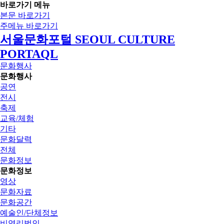
바로가기 메뉴
본문 바로가기
주메뉴 바로가기
서울문화포털 SEOUL CULTURE
PORTAQL
문화행사
문화행사
공연
전시
축제
교육/체험
기타
문화달력
전체
문화정보
문화정보
영상
문화자료
문화공간
예술인/단체정보
비영리법인