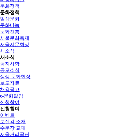
문화정책
문화정책
일상문화
문화나눔
문화진흥
서울문화축제
서울시문화상
새소식
새소식
공지사항
공모소식
생생 문화현장
보도자료
채용공고
e-문화알림
신청참여
신청참여
이벤트
보신각 소개
수문장 교대
서울거리공연