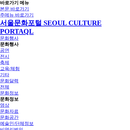
바로가기 메뉴
본문 바로가기
주메뉴 바로가기
서울문화포털 SEOUL CULTURE
PORTAQL
문화행사
문화행사
공연
전시
축제
교육/체험
기타
문화달력
전체
문화정보
문화정보
영상
문화자료
문화공간
예술인/단체정보
비영리법인