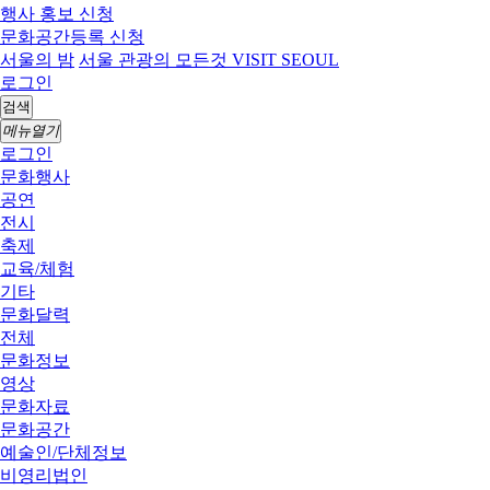
행사 홍보 신청
문화공간등록 신청
서울의 밤
서울 관광의 모든것 VISIT SEOUL
로그인
검색
메뉴열기
로그인
문화행사
공연
전시
축제
교육/체험
기타
문화달력
전체
문화정보
영상
문화자료
문화공간
예술인/단체정보
비영리법인