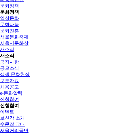
문화정책
문화정책
일상문화
문화나눔
문화진흥
서울문화축제
서울시문화상
새소식
새소식
공지사항
공모소식
생생 문화현장
보도자료
채용공고
e-문화알림
신청참여
신청참여
이벤트
보신각 소개
수문장 교대
서울거리공연