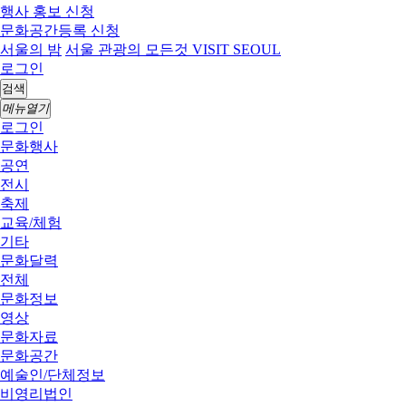
행사 홍보 신청
문화공간등록 신청
서울의 밤
서울 관광의 모든것 VISIT SEOUL
로그인
검색
메뉴열기
로그인
문화행사
공연
전시
축제
교육/체험
기타
문화달력
전체
문화정보
영상
문화자료
문화공간
예술인/단체정보
비영리법인