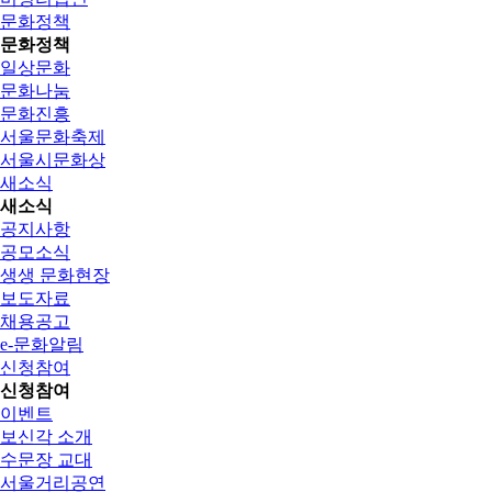
문화정책
문화정책
일상문화
문화나눔
문화진흥
서울문화축제
서울시문화상
새소식
새소식
공지사항
공모소식
생생 문화현장
보도자료
채용공고
e-문화알림
신청참여
신청참여
이벤트
보신각 소개
수문장 교대
서울거리공연