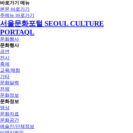
바로가기 메뉴
본문 바로가기
주메뉴 바로가기
서울문화포털 SEOUL CULTURE
PORTAQL
문화행사
문화행사
공연
전시
축제
교육/체험
기타
문화달력
전체
문화정보
문화정보
영상
문화자료
문화공간
예술인/단체정보
비영리법인