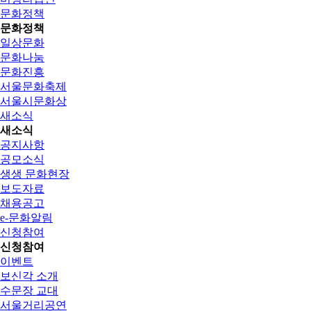
문화정책
문화정책
일상문화
문화나눔
문화진흥
서울문화축제
서울시문화상
새소식
새소식
공지사항
공모소식
생생 문화현장
보도자료
채용공고
e-문화알림
신청참여
신청참여
이벤트
보신각 소개
수문장 교대
서울거리공연