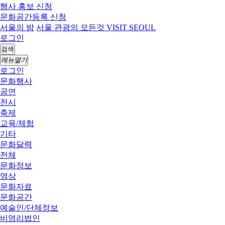
행사 홍보 신청
문화공간등록 신청
서울의 밤
서울 관광의 모든것 VISIT SEOUL
로그인
검색
메뉴열기
로그인
문화행사
공연
전시
축제
교육/체험
기타
문화달력
전체
문화정보
영상
문화자료
문화공간
예술인/단체정보
비영리법인