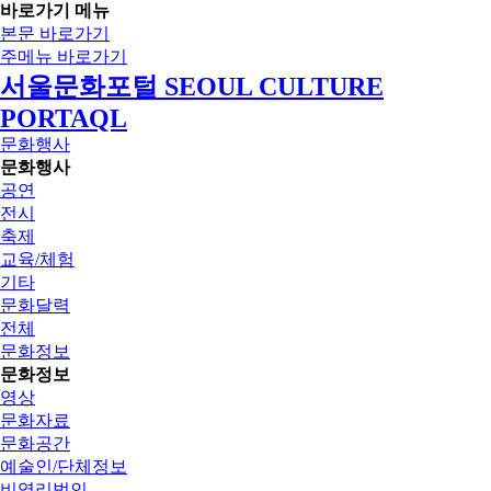
바로가기 메뉴
본문 바로가기
주메뉴 바로가기
서울문화포털 SEOUL CULTURE
PORTAQL
문화행사
문화행사
공연
전시
축제
교육/체험
기타
문화달력
전체
문화정보
문화정보
영상
문화자료
문화공간
예술인/단체정보
비영리법인